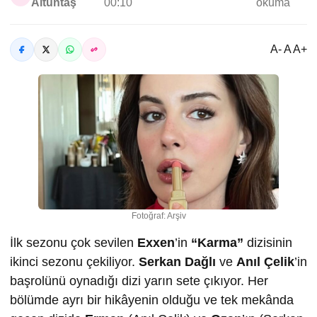
Altuntaş
00:10
okuma
A- A A+
Fotoğraf: Arşiv
İlk sezonu çok sevilen
Exxen
’in
“Karma”
dizisinin
ikinci sezonu çekiliyor.
Serkan Dağlı
ve
Anıl Çelik
’in
başrolünü oynadığı dizi yarın sete çıkıyor. Her
bölümde ayrı bir hikâyenin olduğu ve tek mekânda