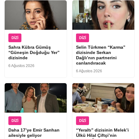
DIZI
DIZI
Sahra Kübra Gümüş
Selin Türkmen “Karma”
“Güneşin Doğduğu Yer”
dizisinde Serkan
dizisinde
Dağlı’nın partnerini
canlandıracak
6 Ağustos 2026
6 Ağustos 2026
DIZI
DIZI
Daha 17’ye Emir Sarıhan
“Yeraltı” dizisinin Melek’i
ailesiyle geliyor
Ülkü Hilal Çiftçi’nin