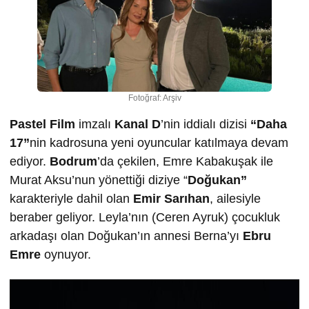
Fotoğraf: Arşiv
Pastel Film
imzalı
Kanal D
’nin iddialı dizisi
“Daha
17”
nin kadrosuna yeni oyuncular katılmaya devam
ediyor.
Bodrum
’da çekilen, Emre Kabakuşak ile
Murat Aksu’nun yönettiği diziye “
Doğukan”
karakteriyle dahil olan
Emir Sarıhan
, ailesiyle
beraber geliyor. Leyla’nın (Ceren Ayruk) çocukluk
arkadaşı olan Doğukan’ın annesi Berna’yı
Ebru
Emre
oynuyor.