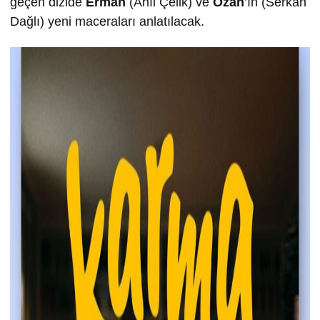
geçen dizide
Erman
(Anıl Çelik) ve
Ozan
’ın (Serkan
Dağlı) yeni maceraları anlatılacak.