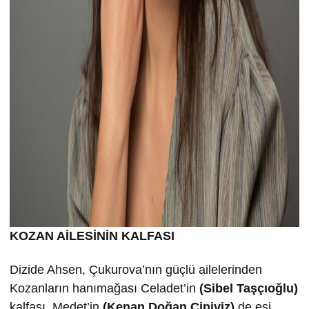
KOZAN AİLESİNİN KALFASI
Dizide Ahsen, Çukurova’nın güçlü ailelerinden
Kozanların hanımağası Celadet’in
(Sibel Taşçıoğlu)
kalfası, Medet’in
(Kenan Doğan Ciniviz)
de eşi