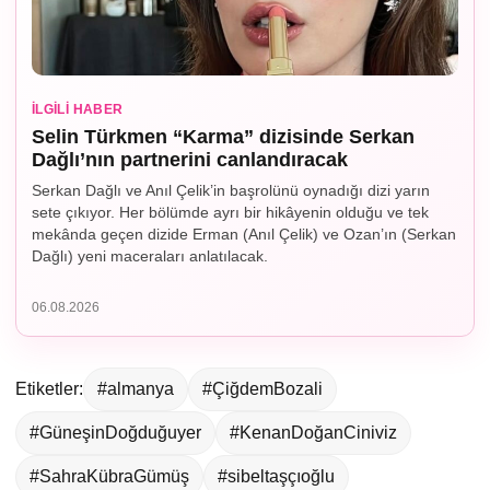
İLGILI HABER
Selin Türkmen “Karma” dizisinde Serkan
Dağlı’nın partnerini canlandıracak
Serkan Dağlı ve Anıl Çelik’in başrolünü oynadığı dizi yarın
sete çıkıyor. Her bölümde ayrı bir hikâyenin olduğu ve tek
mekânda geçen dizide Erman (Anıl Çelik) ve Ozan’ın (Serkan
Dağlı) yeni maceraları anlatılacak.
06.08.2026
Etiketler:
#almanya
#ÇiğdemBozali
#GüneşinDoğduğuyer
#KenanDoğanCiniviz
#SahraKübraGümüş
#sibeltaşçıoğlu