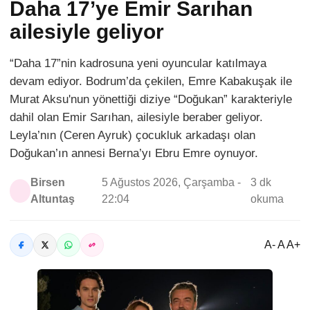
Daha 17’ye Emir Sarıhan
ailesiyle geliyor
“Daha 17”nin kadrosuna yeni oyuncular katılmaya
devam ediyor. Bodrum’da çekilen, Emre Kabakuşak ile
Murat Aksu'nun yönettiği diziye “Doğukan” karakteriyle
dahil olan Emir Sarıhan, ailesiyle beraber geliyor.
Leyla’nın (Ceren Ayruk) çocukluk arkadaşı olan
Doğukan’ın annesi Berna’yı Ebru Emre oynuyor.
Birsen
5 Ağustos 2026, Çarşamba -
3 dk
Altuntaş
22:04
okuma
A- A A+