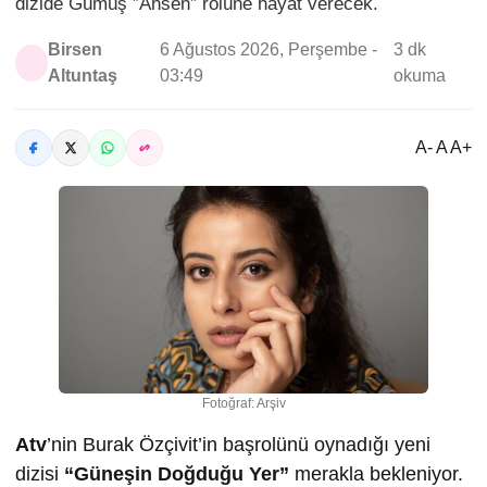
dizide Gümüş ”Ahsen” rolüne hayat verecek.
Birsen
6 Ağustos 2026, Perşembe -
3 dk
Altuntaş
03:49
okuma
A- A A+
Fotoğraf: Arşiv
Atv
’nin Burak Özçivit’in başrolünü oynadığı yeni
dizisi
“Güneşin Doğduğu Yer”
merakla bekleniyor.