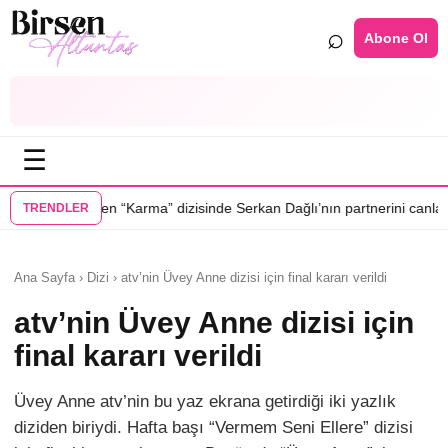
⌕
Abone Ol
☰
•
ma” dizisinde Serkan Dağlı’nın partnerini canlandıracak
Daha 17’ye Em
TRENDLER
Ana Sayfa › Dizi › atv’nin Üvey Anne dizisi için final kararı verildi
atv’nin Üvey Anne dizisi için
final kararı verildi
Üvey Anne atv’nin bu yaz ekrana getirdiği iki yazlık
diziden biriydi. Hafta başı “Vermem Seni Ellere” dizisi