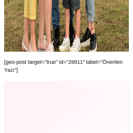
[geo-post target=”true” id=”28911″ label=”Önerilen
Yazı”]