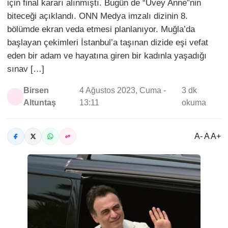
için final kararı alınmıştı. Bugün de “Üvey Anne”nin
biteceği açıklandı. ONN Medya imzalı dizinin 8.
bölümde ekran veda etmesi planlanıyor. Muğla’da
başlayan çekimleri İstanbul’a taşınan dizide eşi vefat
eden bir adam ve hayatına giren bir kadınla yaşadığı
sınav […]
Birsen
4 Ağustos 2023, Cuma -
3 dk
Altuntaş
13:11
okuma
A- A A+