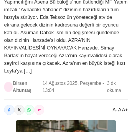
Yapımcılığını Asena Bülbüloğlu’nun üstlendiği MF Yapım
imzalı “Aynadaki Yabancı” dizisinin hazırlıkların tüm
hızıyla sürüyor. Eda Teksöz’ün yöneteceği atv’de
ekrana gelecek dizinin kadrosuna değerli bir oyuncu
katıldı. Asuman Dabak isminin değişmesi gündemde
olan dizinin Hanzade’si oldu. AZRA’NIN
KAYINVALİDESİNİ OYNAYACAK Hanzade, Simay
Barlas’ın hayat vereceği Azra’nın kayınvalidesi olarak
seyirci karşısına çıkacak. Azra’nın en büyük isteği kızı
Leyla’ya […]
Birsen
14 Ağustos 2025, Perşembe -
3 dk
Altuntaş
13:04
okuma
A- A A+