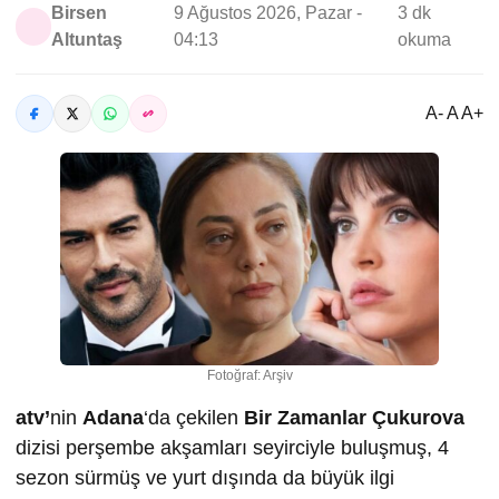
Birsen
9 Ağustos 2026, Pazar -
3 dk
Altuntaş
04:13
okuma
A- A A+
Fotoğraf: Arşiv
atv’
nin
Adana
‘da çekilen
Bir Zamanlar Çukurova
dizisi perşembe akşamları seyirciyle buluşmuş, 4
sezon sürmüş ve yurt dışında da büyük ilgi