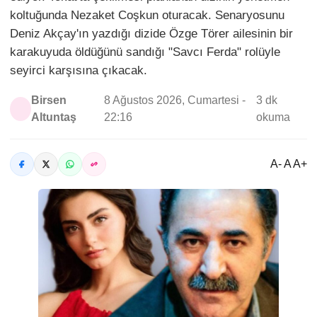
koltuğunda Nezaket Coşkun oturacak. Senaryosunu
Deniz Akçay'ın yazdığı dizide Özge Törer ailesinin bir
karakuyuda öldüğünü sandığı "Savcı Ferda" rolüyle
seyirci karşısına çıkacak.
Birsen
8 Ağustos 2026, Cumartesi -
3 dk
Altuntaş
22:16
okuma
A- A A+