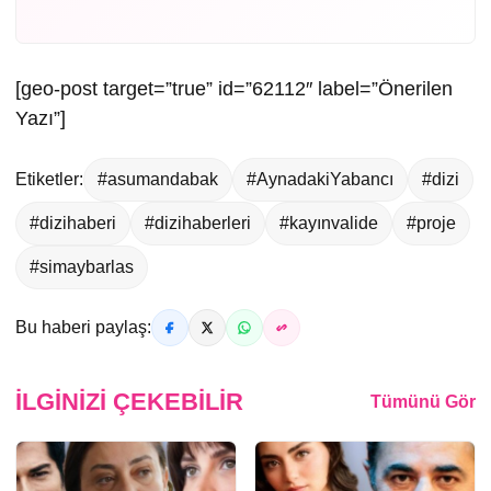
[geo-post target=”true” id=”62112″ label=”Önerilen
Yazı”]
Etiketler:
#asumandabak
#AynadakiYabancı
#dizi
#dizihaberi
#dizihaberleri
#kayınvalide
#proje
#simaybarlas
Bu haberi paylaş:
İLGINIZI ÇEKEBILIR
Tümünü Gör