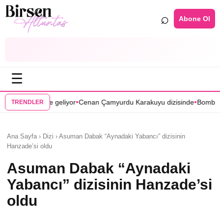
⌕
Abone Ol
☰
•
•
or
Cenan Çamyurdu Karakuyu dizisinde
Bomba transfer! Caner Cindoru
TRENDLER
Ana Sayfa › Dizi › Asuman Dabak “Aynadaki Yabancı” dizisinin
Hanzade’si oldu
Asuman Dabak “Aynadaki
Yabancı” dizisinin Hanzade’si
oldu