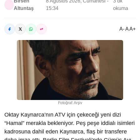
Birsen
8 Ağustos 2026, Cumartesi -
3 dk
Altuntaş
15:34
okuma
A- A A+
Fotoğraf: Arşiv
Oktay Kaynarca’nın ATV için çekeceği yeni dizi
“Hamal” merakla bekleniyor. Peş peşe iddialı isimleri
kadrosuna dahil eden Kaynarca, flaş bir transfere
daha imza attı. Berlin Film Festivali’nde Gümüş Ayı