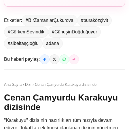
Etiketler:
#BirZamanlarÇukurova
#buraközçivit
#GörkemSevindik
#GüneşinDoğduğuyer
#sibeltaşçıoğlu
adana
Bu haberi paylaş:
Ana Sayfa › Dizi › Cenan Çamyurdu Karakuyu dizisinde
Cenan Çamyurdu Karakuyu
dizisinde
"Karakuyu" dizisinin hazırlıkları tüm hızıyla devam
ediyor. Tokat'ta çekilmesi planlanan dizinin yönetmen