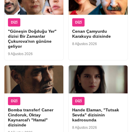
DIZI
DIZI
"Güneşin Doğduğu Yer"
Cenan Çamyurdu
dizisi Bir Zamanlar
Karakuyu dizisinde
Çukurova'nın gününe
8 Ağustos 2026
geliyor
9 Ağustos 2026
DIZI
DIZI
Bomba transfer! Caner
Hande Elaman, "Tutsak
Cindoruk, Oktay
Sevda" dizisinin
Kaynarcal'ı "Hamal"
kadrosunda
dizisinde
8 Ağustos 2026