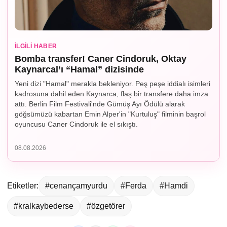
İLGILI HABER
Bomba transfer! Caner Cindoruk, Oktay
Kaynarcal’ı “Hamal” dizisinde
Yeni dizi "Hamal" merakla bekleniyor. Peş peşe iddialı isimleri
kadrosuna dahil eden Kaynarca, flaş bir transfere daha imza
attı. Berlin Film Festivali'nde Gümüş Ayı Ödülü alarak
göğsümüzü kabartan Emin Alper'in "Kurtuluş" filminin başrol
oyuncusu Caner Cindoruk ile el sıkıştı.
08.08.2026
Etiketler:
#cenançamyurdu
#Ferda
#Hamdi
#kralkaybederse
#özgetörer