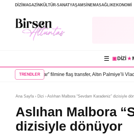
DİZİ
MAGAZİN
KÜLTÜR-SANAT
YAŞAM
SİNEMA
SAĞLIK
EKONOMİ
☰
▣
DİZİ
★
ğim İnsanlar” filmine flaş transfer, Altın Palmiye’li Vlad Ivanov
TRENDLER
Ana Sayfa › Dizi › Aslıhan Malbora “Sevdam Karadeniz” dizisiyle dö
Aslıhan Malbora “
dizisiyle dönüyor