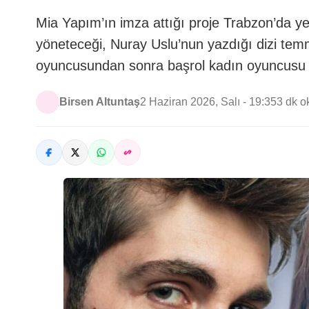
Mia Yapım’ın imza attığı proje Trabzon’da yen
yöneteceği, Nuray Uslu’nun yazdığı dizi tem
oyuncusundan sonra başrol kadın oyuncusu d
Birsen Altuntaş
2 Haziran 2026, Salı - 19:35
3 dk 