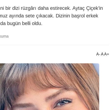
i bir dizi rüzgârı daha estirecek. Aytaç Çiçek’in
muz ayında sete çıkacak. Dizinin başrol erkek
a bugün belli oldu.
okuma
A- A A+