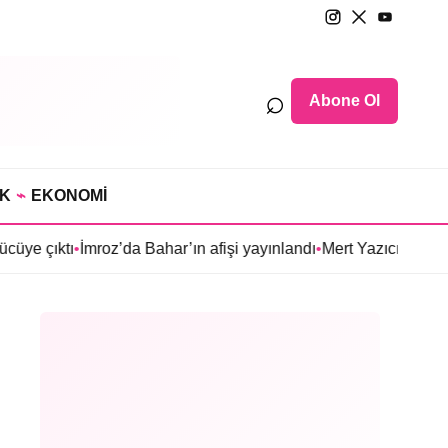
⌕
Abone Ol
IK
⌁
EKONOMİ
tı
•
İmroz’da Bahar’ın afişi yayınlandı
•
Mert Yazıcıoğlu’nun Aras di