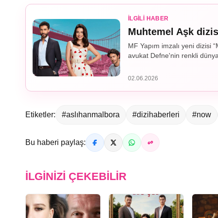
İLGILI HABER
Muhtemel Aşk dizisi
MF Yapım imzalı yeni dizisi “
avukat Defne'nin renkli düny
02.06.2026
Etiketler:
#aslıhanmalbora
#dizihaberleri
#now
Bu haberi paylaş:
İLGINIZI ÇEKEBILIR