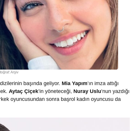
toğraf: Arşiv
dizilerinin başında geliyor.
Mia Yapım
’ın imza attığı
cek.
Aytaç Çiçek
’in yöneteceği,
Nuray Uslu
’nun yazdığı
 erkek oyuncusundan sonra başrol kadın oyuncusu da