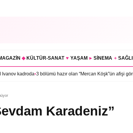
MAGAZİN
◆
KÜLTÜR-SANAT
♥
YAŞAM
▸
SİNEMA
+
SAĞL
 kadroda
•
3 bölümü hazır olan “Mercan Köşk”ün afişi görücüye çık
nüyor
Sevdam Karadeniz”