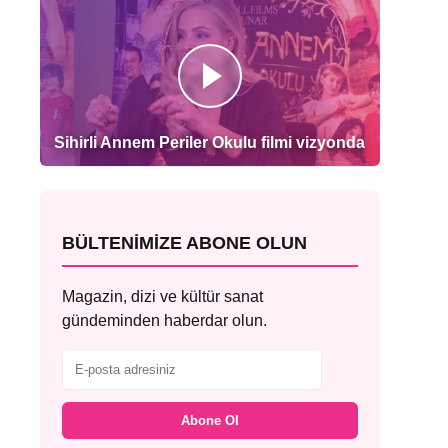
Sihirli Annem Periler Okulu filmi vizyonda
BÜLTENIMIZE ABONE OLUN
Magazin, dizi ve kültür sanat
gündeminden haberdar olun.
Abone Ol