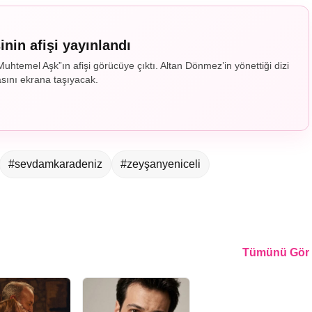
nin afişi yayınlandı
Muhtemel Aşk”ın afişi görücüye çıktı. Altan Dönmez’in yönettiği dizi
asını ekrana taşıyacak.
#sevdamkaradeniz
#zeyşanyeniceli
Tümünü Gör