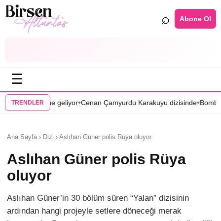
⌕
Abone Ol
☰
•
•
yor
Cenan Çamyurdu Karakuyu dizisinde
Bomba transfer! Caner Cindor
TRENDLER
Ana Sayfa › Dizi › Aslıhan Güner polis Rüya oluyor
Aslıhan Güner polis Rüya
oluyor
Aslıhan Güner’in 30 bölüm süren “Yalan” dizisinin
ardından hangi projeyle setlere döneceği merak