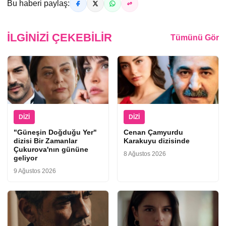
Bu haberi paylaş:
İLGINIZI ÇEKEBILIR
Tümünü Gör
DIZI
DIZI
"Güneşin Doğduğu Yer"
Cenan Çamyurdu
dizisi Bir Zamanlar
Karakuyu dizisinde
Çukurova'nın gününe
8 Ağustos 2026
geliyor
9 Ağustos 2026