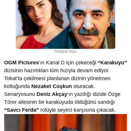
Fotoğraf: Arşiv
OGM Pictures
‘ın Kanal D için çekeceği
“Karakuyu”
dizisinin hazırlıkları tüm hızıyla devam ediyor.
Tokat’ta çekilmesi planlanan dizinin yönetmen
koltuğunda
Nezaket Coşkun
oturacak.
Senaryosunu
Deniz Akçay
‘ın yazdığı dizide Özge
Törer ailesinin bir karakuyuda öldüğünü sandığı
“Savcı Ferda”
rolüyle seyirci karşısına çıkacak.