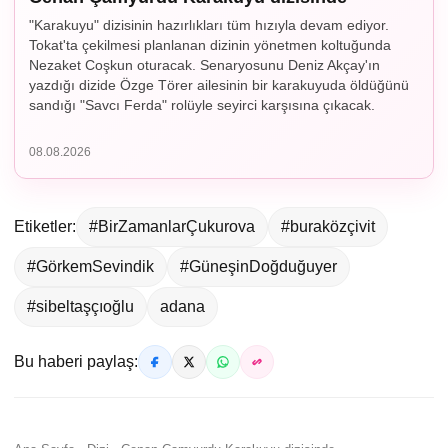
"Karakuyu" dizisinin hazırlıkları tüm hızıyla devam ediyor.
Tokat'ta çekilmesi planlanan dizinin yönetmen koltuğunda
Nezaket Coşkun oturacak. Senaryosunu Deniz Akçay'ın
yazdığı dizide Özge Törer ailesinin bir karakuyuda öldüğünü
sandığı "Savcı Ferda" rolüyle seyirci karşısına çıkacak.
08.08.2026
Etiketler:
#BirZamanlarÇukurova
#buraközçivit
#GörkemSevindik
#GüneşinDoğduğuyer
#sibeltaşçıoğlu
adana
Bu haberi paylaş: