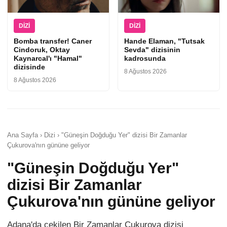
DIZI
DIZI
Bomba transfer! Caner
Hande Elaman, "Tutsak
Cindoruk, Oktay
Sevda" dizisinin
Kaynarcal'ı "Hamal"
kadrosunda
dizisinde
8 Ağustos 2026
8 Ağustos 2026
Ana Sayfa › Dizi › "Güneşin Doğduğu Yer" dizisi Bir Zamanlar
Çukurova'nın gününe geliyor
"Güneşin Doğduğu Yer"
dizisi Bir Zamanlar
Çukurova'nın gününe geliyor
Adana'da çekilen Bir Zamanlar Çukurova dizisi