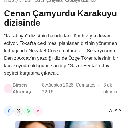
Ana Sayfa › Dizi › Cenan Çamyurdu Karakuyu dizisinde
Cenan Çamyurdu Karakuyu
dizisinde
"Karakuyu" dizisinin hazırlıkları tüm hızıyla devam
ediyor. Tokat'ta çekilmesi planlanan dizinin yönetmen
koltuğunda Nezaket Coşkun oturacak. Senaryosunu
Deniz Akçay'ın yazdığı dizide Özge Törer ailesinin bir
karakuyuda öldüğünü sandığı "Savcı Ferda" rolüyle
seyirci karşısına çıkacak.
Birsen
8 Ağustos 2026, Cumartesi -
3 dk
Altuntaş
22:16
okuma
A- A A+