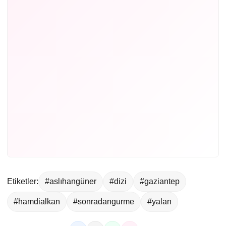
Etiketler:
#aslıhangüner
#dizi
#gaziantep
#hamdialkan
#sonradangurme
#yalan