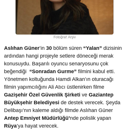
Fotoğraf: Arşiv
Aslıhan Güner
’in
30
bölüm süren
“Yalan”
dizisinin
ardından hangi projeyle setlere döneceği merak
konusuydu. Başarılı oyuncu senaryosunu çok
beğendiği
“Sonradan Gurme”
filmini kabul etti.
Yönetmen koltuğunda Hamdi Alkan’ın oturacağı
filmin yapımcılığını Ali Atıcı üstlenirken filme
Gazişehir Özel Güvenlik Şirketi
ve
Gaziantep
Büyükşehir Belediyesi
de destek verecek. Şeyda
Delibaşı’nın kaleme aldığı filmde Aslıhan Güner
Antep Emniyet Müdürlüğü’
nde polislik yapan
Rüya
’ya hayat verecek.