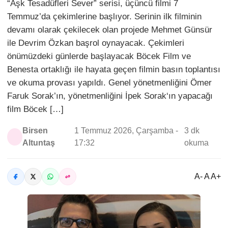
“Aşk Tesadüfleri Sever” serisi, üçüncü filmi 7
Temmuz’da çekimlerine başlıyor. Serinin ilk filminin
devamı olarak çekilecek olan projede Mehmet Günsür
ile Devrim Özkan başrol oynayacak. Çekimleri
önümüzdeki günlerde başlayacak Böcek Film ve
Benesta ortaklığı ile hayata geçen filmin basın toplantısı
ve okuma provası yapıldı. Genel yönetmenliğini Ömer
Faruk Sorak’ın, yönetmenliğini İpek Sorak‘ın yapacağı
film Böcek […]
Birsen
1 Temmuz 2026, Çarşamba -
3 dk
Altuntaş
17:32
okuma
A- A A+