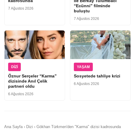
kadrosunda
ile Berkay Tulumbacı
“Ecünni” filminde
7 Ağustos 2026
buluştu
7 Ağustos 2026
DIZI
YAŞAM
Öznur Serçeler “Karma”
Sosyetede tahliye krizi
dizisinde Anıl Çelik
6 Ağustos 2026
partneri oldu
6 Ağustos 2026
Ana Sayfa › Dizi › Gökhan Türkmen'den "Karma" dizisi kadrosunda