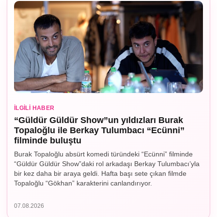
İLGILI HABER
“Güldür Güldür Show”un yıldızları Burak
Topaloğlu ile Berkay Tulumbacı “Ecünni”
filminde buluştu
Burak Topaloğlu absürt komedi türündeki “Ecünni” filminde
“Güldür Güldür Show”daki rol arkadaşı Berkay Tulumbacı’yla
bir kez daha bir araya geldi. Hafta başı sete çıkan filmde
Topaloğlu “Gökhan” karakterini canlandırıyor.
07.08.2026