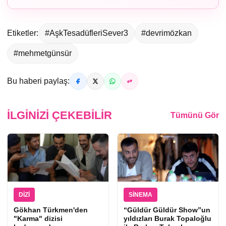
Etiketler:
#AşkTesadüfleriSever3
#devrimözkan
#mehmetgünsür
Bu haberi paylaş:
İLGINIZI ÇEKEBILIR
Tümünü Gör
DIZI
SINEMA
Gökhan Türkmen'den
“Güldür Güldür Show”un
"Karma" dizisi
yıldızları Burak Topaloğlu