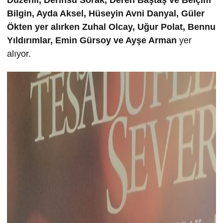
Düzenli, Derinsu Sorak, Deren Baştaş ve Belçim
Bilgin, Ayda Aksel, Hüseyin Avni Danyal, Güler
Ökten yer alırken Zuhal Olcay, Uğur Polat, Bennu
Yıldırımlar, Emin Gürsoy ve Ayşe Arman
yer
alıyor.