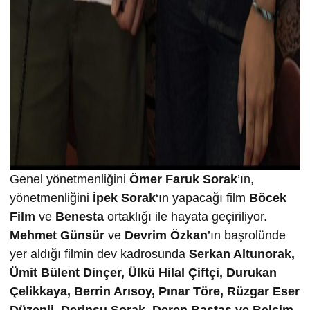
Genel yönetmenliğini
Ömer Faruk Sorak
’ın,
yönetmenliğini
İpek Sorak
‘ın yapacağı film
Böcek
Film
ve
Benesta
ortaklığı ile hayata geçiriliyor.
Mehmet Günsür
ve
Devrim Özkan
’ın başrolünde
yer aldığı filmin dev kadrosunda
Serkan Altunorak,
Ümit Bülent Dinçer, Ülkü Hilal Çiftçi, Durukan
Çelikkaya, Berrin Arısoy, Pınar Töre, Rüzgar Eser