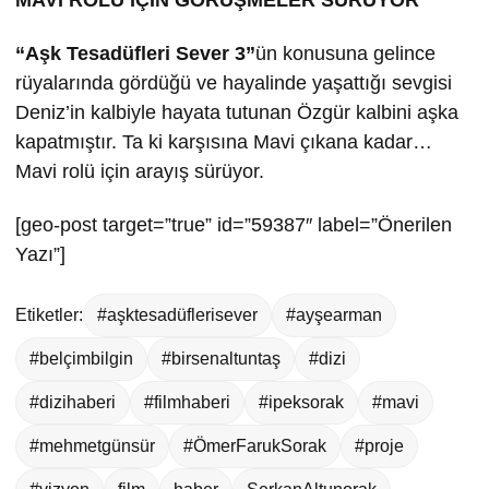
“Aşk Tesadüfleri Sever 3”
ün konusuna gelince
rüyalarında gördüğü ve hayalinde yaşattığı sevgisi
Deniz’in kalbiyle hayata tutunan Özgür kalbini aşka
kapatmıştır. Ta ki karşısına Mavi çıkana kadar…
Mavi rolü için arayış sürüyor.
[geo-post target=”true” id=”59387″ label=”Önerilen
Yazı”]
Etiketler:
#aşktesadüflerisever
#ayşearman
#belçimbilgin
#birsenaltuntaş
#dizi
#dizihaberi
#filmhaberi
#ipeksorak
#mavi
#mehmetgünsür
#ÖmerFarukSorak
#proje