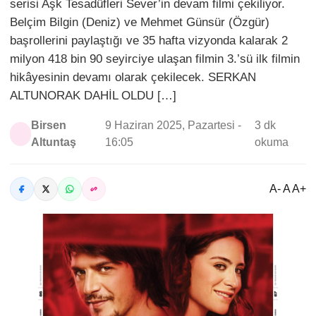
serisi Aşk Tesadüfleri Sever’in devam filmi çekiliyor.
Belçim Bilgin (Deniz) ve Mehmet Günsür (Özgür)
başrollerini paylaştığı ve 35 hafta vizyonda kalarak 2
milyon 418 bin 90 seyirciye ulaşan filmin 3.’sü ilk filmin
hikâyesinin devamı olarak çekilecek. SERKAN
ALTUNORAK DAHİL OLDU […]
Birsen
9 Haziran 2025, Pazartesi -
3 dk
Altuntaş
16:05
okuma
A- A A+