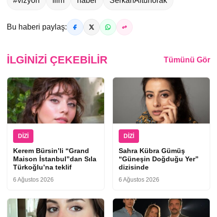
#vizyon
film
haber
SerkanAltunorak
Bu haberi paylaş:
İLGINIZI ÇEKEBILIR
Tümünü Gör
DIZI
DIZI
Kerem Bürsin’li “Grand
Sahra Kübra Gümüş
Maison İstanbul”dan Sıla
“Güneşin Doğduğu Yer”
Türkoğlu’na teklif
dizisinde
6 Ağustos 2026
6 Ağustos 2026