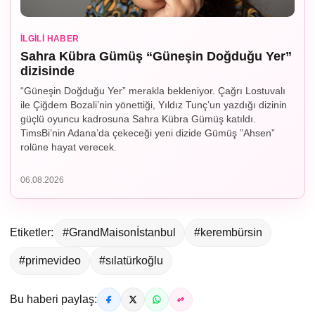
İLGILI HABER
Sahra Kübra Gümüş “Güneşin Doğduğu Yer”
dizisinde
“Güneşin Doğduğu Yer” merakla bekleniyor. Çağrı Lostuvalı
ile Çiğdem Bozali’nin yönettiği, Yıldız Tunç’un yazdığı dizinin
güçlü oyuncu kadrosuna Sahra Kübra Gümüş katıldı.
TimsBi’nin Adana’da çekeceği yeni dizide Gümüş ”Ahsen”
rolüne hayat verecek.
06.08.2026
Etiketler:
#GrandMaisonİstanbul
#kerembürsin
#primevideo
#sılatürkoğlu
Bu haberi paylaş: