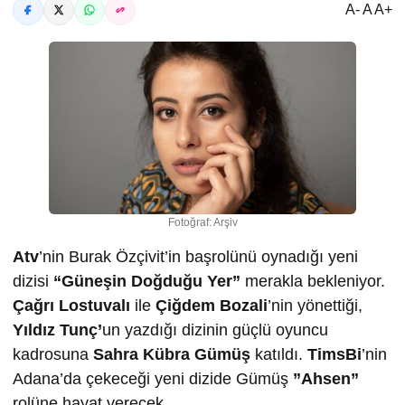
A- A A+
Fotoğraf: Arşiv
Atv
’nin Burak Özçivit’in başrolünü oynadığı yeni
dizisi
“Güneşin Doğduğu Yer”
merakla bekleniyor.
Çağrı Lostuvalı
ile
Çiğdem Bozali
’nin yönettiği,
Yıldız Tunç’
un yazdığı dizinin güçlü oyuncu
kadrosuna
Sahra Kübra Gümüş
katıldı.
TimsBi
’nin
Adana’da çekeceği yeni dizide Gümüş
”Ahsen”
rolüne hayat verecek.