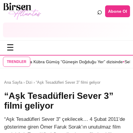
⌕
Abone Ol
☰
•
Gümüş “Güneşin Doğduğu Yer” dizisinde
Selin Türkmen “Karma” dizisi
TRENDLER
Ana Sayfa › Dizi › “Aşk Tesadüfleri Sever 3” filmi geliyor
“Aşk Tesadüfleri Sever 3”
filmi geliyor
“Aşk Tesadüfleri Sever 3” çekilecek… 4 Şubat 2011’de
gösterime giren Ömer Faruk Sorak’ın unutulmaz film