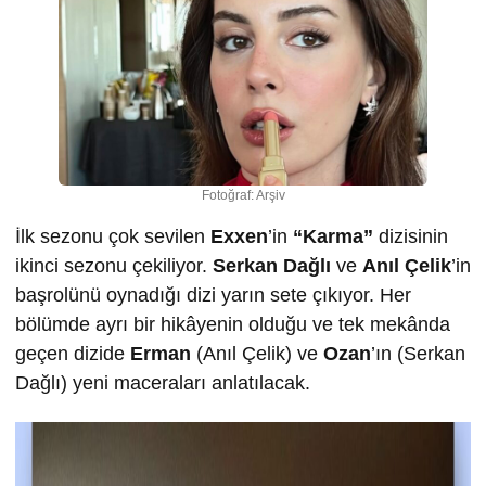
Fotoğraf: Arşiv
İlk sezonu çok sevilen
Exxen
’in
“Karma”
dizisinin
ikinci sezonu çekiliyor.
Serkan Dağlı
ve
Anıl Çelik
’in
başrolünü oynadığı dizi yarın sete çıkıyor. Her
bölümde ayrı bir hikâyenin olduğu ve tek mekânda
geçen dizide
Erman
(Anıl Çelik) ve
Ozan
’ın (Serkan
Dağlı) yeni maceraları anlatılacak.