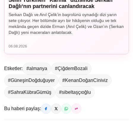
Selin Türkmen “Karma” dizisinde Serkan
Dağlı’nın partnerini canlandıracak
Serkan Dağlı ve Anıl Çelik’in başrolünü oynadığı dizi yarın
sete çıkıyor. Her bölümde ayrı bir hikâyenin olduğu ve tek
mekânda geçen dizide Erman (Anıl Çelik) ve Ozan’ın (Serkan
Dağlı) yeni maceraları anlatılacak.
06.08.2026
Etiketler:
#almanya
#ÇiğdemBozali
#GüneşinDoğduğuyer
#KenanDoğanCiniviz
#SahraKübraGümüş
#sibeltaşçıoğlu
Bu haberi paylaş: