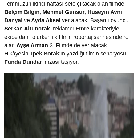
Temmuzun ikinci haftası sete çıkacak olan filmde
Belçim Bilgin, Mehmet Günsür, Hüseyin Avni
Danyal
ve
Ayda Aksel
yer alacak. Başarılı oyuncu
Serkan Altunorak
, reklamcı
Emre
karakteriyle
ekibe dahil olurken ilk filmin röportaj sahnesinde rol
alan
Ayşe Arman
3. Filmde de yer alacak.
Hikâyesini
İpek Sorak
’ın yazdığı filmin senaryosu
Funda Dündar
imzası taşıyor.