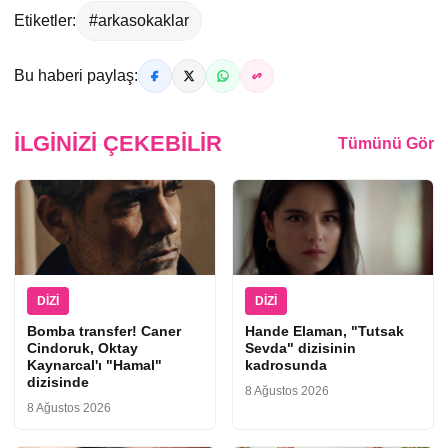
Etiketler:
#arkasokaklar
Bu haberi paylaş:
İLGINIZI ÇEKEBILIR
Tümünü Gör
DIZI
DIZI
Bomba transfer! Caner
Hande Elaman, "Tutsak
Cindoruk, Oktay
Sevda" dizisinin
Kaynarcal'ı "Hamal"
kadrosunda
dizisinde
8 Ağustos 2026
8 Ağustos 2026