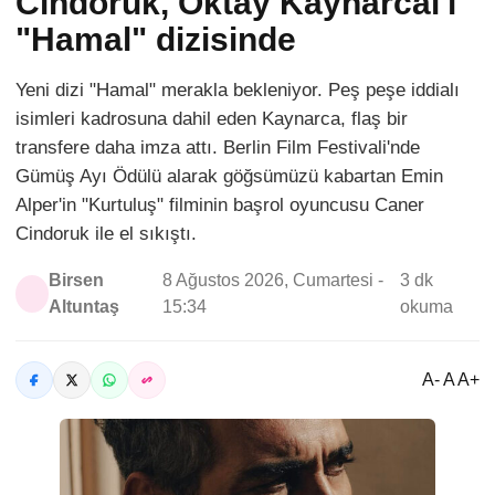
Cindoruk, Oktay Kaynarcal'ı
"Hamal" dizisinde
Yeni dizi "Hamal" merakla bekleniyor. Peş peşe iddialı
isimleri kadrosuna dahil eden Kaynarca, flaş bir
transfere daha imza attı. Berlin Film Festivali'nde
Gümüş Ayı Ödülü alarak göğsümüzü kabartan Emin
Alper'in "Kurtuluş" filminin başrol oyuncusu Caner
Cindoruk ile el sıkıştı.
Birsen
8 Ağustos 2026, Cumartesi -
3 dk
Altuntaş
15:34
okuma
A- A A+