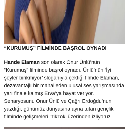
“KURUMU
Ş” FİLMİND
E BA
ŞROL OYNADI
Hande Elaman
son olarak Onur Ünlü’nün
“Kurumuş” filminde başrol oynadı. Ünlü’nün ‘İyi
şeyler birikmiyor’ sloganıyla çektiği filmde Elaman,
dezavantajlı bir mahalleden ulusal ses yarışmasında
yarı finale kalmış Erva’ya hayat veriyor.
Senaryosunu Onur Ünlü ve Çağrı Erdoğdu’nun
yazdığı, günümüz dünyasına ayna tutan gençlik
filminde gelişmeleri ‘TikTok’ üzerinden izliyoruz.