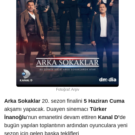
Fotoğraf: Arşiv
Arka Sokaklar
20. sezon finalini
5 Haziran Cuma
akşamı yapacak. Duayen sinemacı
Türker
İnanoğlu
’nun emanetini devam ettiren
Kanal D’
de
bugün yapılan toplantının ardından oyunculara yeni
sezon için gelen başka teklifleri