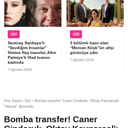
DIZI
DIZI
Serenay Sarıkaya’lı
3 bölümü hazır olan
“Sevdiğim İnsanlar”
“Mercan Köşk”ün afişi
filmine flaş transfer, Altın
görücüye çıktı
Palmiye’li Vlad Ivanov
7 Ağustos 2026
kadroda
7 Ağustos 2026
Ana Sayfa › Dizi › Bomba transfer! Caner Cindoruk, Oktay Kaynarcal'ı
"Hamal" dizisinde
Bomba transfer! Caner