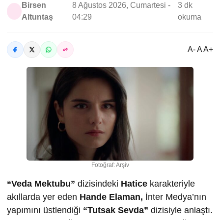
Birsen
8 Ağustos 2026, Cumartesi -
3 dk
Altuntaş
04:29
okuma
A- A A+
Fotoğraf: Arşiv
“Veda Mektubu”
dizisindeki
Hatice
karakteriyle
akıllarda yer eden
Hande Elaman,
İnter Medya’nın
yapımını üstlendiği
“Tutsak Sevda”
dizisiyle anlaştı.