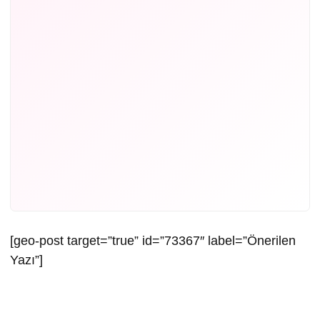
[geo-post target=”true” id=”73367″ label=”Önerilen
Yazı”]