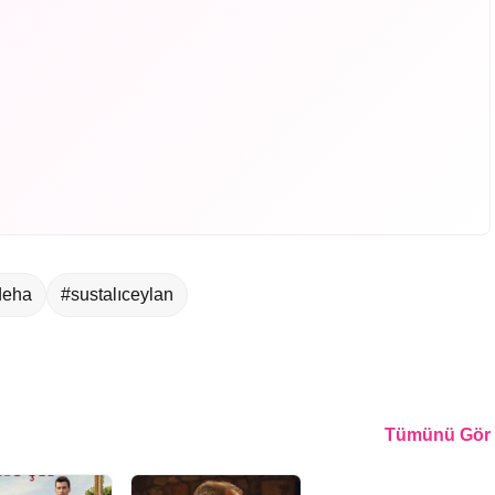
deha
#sustalıceylan
Tümünü Gör