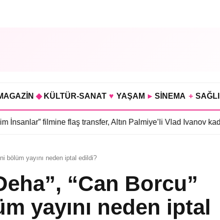
MAGAZİN
◆
KÜLTÜR-SANAT
♥
YAŞAM
▸
SİNEMA
+
SAĞL
ilmine flaş transfer, Altın Palmiye’li Vlad Ivanov kadroda
•
3 bölü
ni bölüm yayını neden iptal edildi?
“Deha”, “Can Borcu”
lüm yayını neden iptal