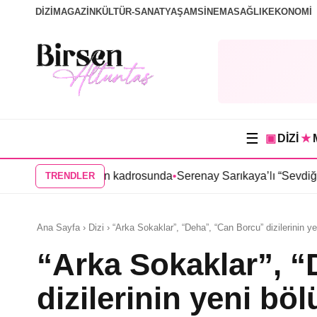
DİZİ
MAGAZİN
KÜLTÜR-SANAT
YAŞAM
SİNEMA
SAĞLIK
EKONOMİ
☰
▣
DİZİ
★
 dizisinin kadrosunda
•
Serenay Sarıkaya’lı “Sevdiğim İnsanlar” f
TRENDLER
Ana Sayfa › Dizi › “Arka Sokaklar”, “Deha”, “Can Borcu” dizilerinin ye
“Arka Sokaklar”, 
dizilerinin yeni bö