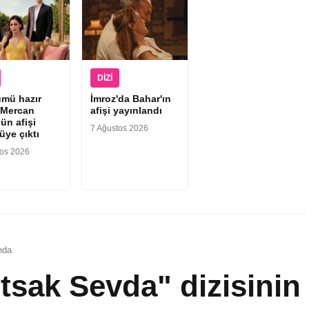
DIZI
ümü hazır
İmroz'da Bahar'ın
“Mercan
afişi yayınlandı
ün afişi
7 Ağustos 2026
üye çıktı
tos 2026
nda
sak Sevda" dizisinin