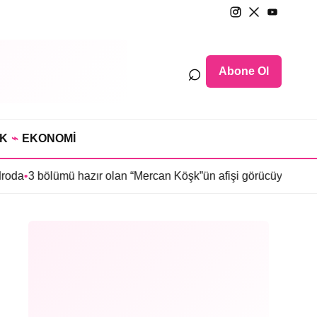
⌕
Abone Ol
IK
⌁
EKONOMİ
mü hazır olan “Mercan Köşk”ün afişi görücüye çıktı
•
İmroz’da Baha