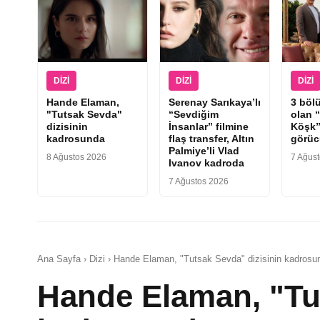
DIZI
DIZI
DIZI
Hande Elaman,
Serenay Sarıkaya’lı
3 böl
"Tutsak Sevda"
“Sevdiğim
olan 
dizisinin
İnsanlar” filmine
Köşk”
kadrosunda
flaş transfer, Altın
görüc
Palmiye’li Vlad
8 Ağustos 2026
7 Ağus
Ivanov kadroda
7 Ağustos 2026
Ana Sayfa › Dizi › Hande Elaman, "Tutsak Sevda" dizisinin kadrosu
Hande Elaman, "Tut