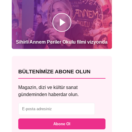
Sihirli Annem Periler Okulu filmi vizyonda
BÜLTENIMIZE ABONE OLUN
Magazin, dizi ve kültür sanat
gündeminden haberdar olun.
Abone Ol