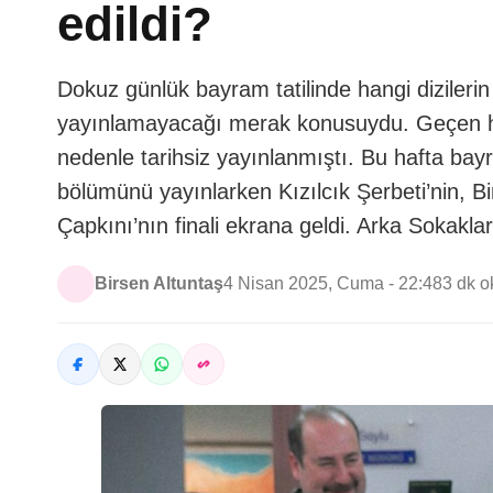
edildi?
Dokuz günlük bayram tatilinde hangi dizilerin
yayınlamayacağı merak konusuydu. Geçen haft
nedenle tarihsiz yayınlanmıştı. Bu hafta bayr
bölümünü yayınlarken Kızılcık Şerbeti’nin, B
Çapkını’nın finali ekrana geldi. Arka Sokakla
Birsen Altuntaş
4 Nisan 2025, Cuma - 22:48
3 dk 