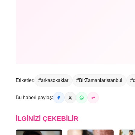
Etiketler:
#arkasokaklar
#BirZamanlarİstanbul
#
Bu haberi paylaş:
İLGINIZI ÇEKEBILIR