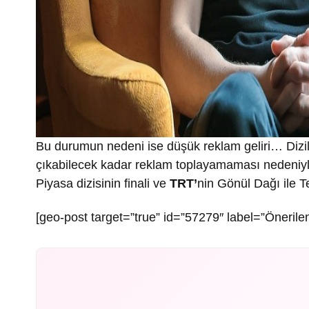
Bu durumun nedeni ise düşük reklam geliri… Dizil
çıkabilecek kadar reklam toplayamaması nedeniyle
Piyasa dizisinin finali ve
TRT’
nin Gönül Dağı ile Te
[geo-post target=”true” id=”57279″ label=”Önerilen