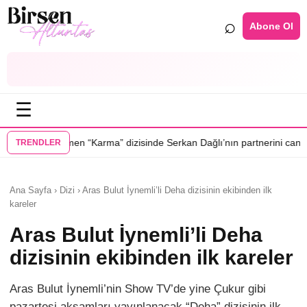
⌕
Abone Ol
☰
•
arma” dizisinde Serkan Dağlı’nın partnerini canlandıracak
Daha 17’ye E
TRENDLER
Ana Sayfa › Dizi › Aras Bulut İynemli’li Deha dizisinin ekibinden ilk
kareler
Aras Bulut İynemli’li Deha
dizisinin ekibinden ilk kareler
Aras Bulut İynemli’nin Show TV’de yine Çukur gibi
pazartesi akşamları yayınlanacak “Deha” dizisinin ilk