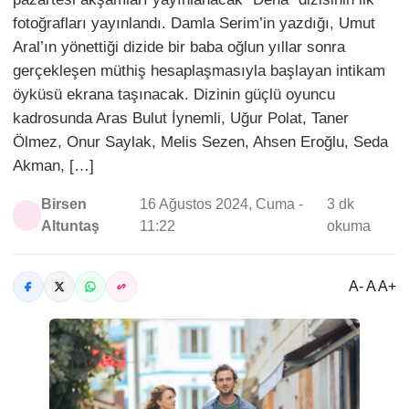
fotoğrafları yayınlandı. Damla Serim’in yazdığı, Umut
Aral’ın yönettiği dizide bir baba oğlun yıllar sonra
gerçekleşen müthiş hesaplaşmasıyla başlayan intikam
öyküsü ekrana taşınacak. Dizinin güçlü oyuncu
kadrosunda Aras Bulut İynemli, Uğur Polat, Taner
Ölmez, Onur Saylak, Melis Sezen, Ahsen Eroğlu, Seda
Akman, […]
Birsen
16 Ağustos 2024, Cuma -
3 dk
Altuntaş
11:22
okuma
A- A A+