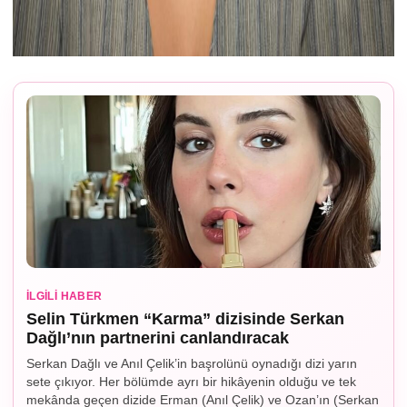
İLGILI HABER
Selin Türkmen “Karma” dizisinde Serkan
Dağlı’nın partnerini canlandıracak
Serkan Dağlı ve Anıl Çelik’in başrolünü oynadığı dizi yarın
sete çıkıyor. Her bölümde ayrı bir hikâyenin olduğu ve tek
mekânda geçen dizide Erman (Anıl Çelik) ve Ozan’ın (Serkan