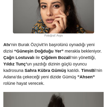
Fotoğraf: Arşiv
Atv
’nin Burak Özçivit’in başrolünü oynadığı yeni
dizisi
“Güneşin Doğduğu Yer”
merakla bekleniyor.
Çağrı Lostuvalı
ile
Çiğdem Bozali
’nin yönettiği,
Yıldız Tunç’
un yazdığı dizinin güçlü oyuncu
kadrosuna
Sahra Kübra Gümüş
katıldı.
TimsBi
’nin
Adana’da çekeceği yeni dizide Gümüş
”Ahsen”
rolüne hayat verecek.