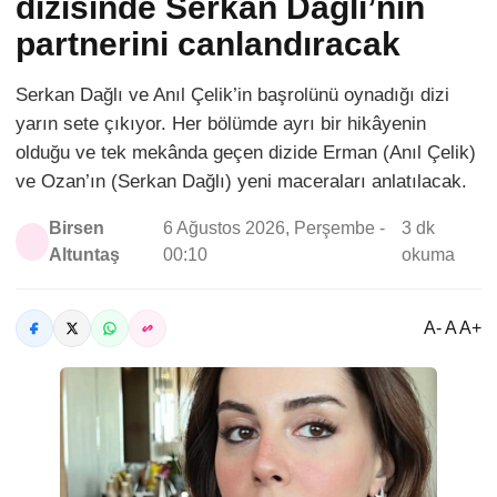
dizisinde Serkan Dağlı’nın
partnerini canlandıracak
Serkan Dağlı ve Anıl Çelik’in başrolünü oynadığı dizi
yarın sete çıkıyor. Her bölümde ayrı bir hikâyenin
olduğu ve tek mekânda geçen dizide Erman (Anıl Çelik)
ve Ozan’ın (Serkan Dağlı) yeni maceraları anlatılacak.
Birsen
6 Ağustos 2026, Perşembe -
3 dk
Altuntaş
00:10
okuma
A- A A+