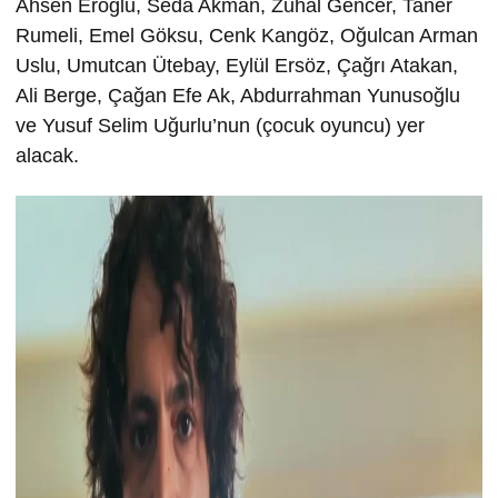
Ahsen Eroğlu, Seda Akman, Zuhal Gencer, Taner
Rumeli, Emel Göksu, Cenk Kangöz, Oğulcan Arman
Uslu, Umutcan Ütebay, Eylül Ersöz, Çağrı Atakan,
Ali Berge, Çağan Efe Ak, Abdurrahman Yunusoğlu
ve Yusuf Selim Uğurlu’nun (çocuk oyuncu) yer
alacak.