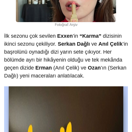
Fotoğraf: Arşiv
İlk sezonu çok sevilen
Exxen
’in
“Karma”
dizisinin
ikinci sezonu çekiliyor.
Serkan Dağlı
ve
Anıl Çelik
’in
başrolünü oynadığı dizi yarın sete çıkıyor. Her
bölümde ayrı bir hikâyenin olduğu ve tek mekânda
geçen dizide
Erman
(Anıl Çelik) ve
Ozan
’ın (Serkan
Dağlı) yeni maceraları anlatılacak.