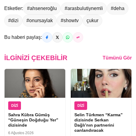
Etiketler:
#ahseneroğlu
#arasbulutiynemli
#deha
#dizi
#onursaylak
#showtv
çukur
Bu haberi paylaş:
İLGINIZI ÇEKEBILIR
Tümünü Gör
DIZI
DIZI
Sahra Kübra Gümüş
Selin Türkmen “Karma”
“Güneşin Doğduğu Yer”
dizisinde Serkan
dizisinde
Dağlı’nın partnerini
canlandıracak
6 Ağustos 2026