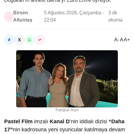
Doğukan’ın annesi Berna’yı Ebru Emre oynuyor.
Birsen
5 Ağustos 2026, Çarşamba -
3 dk
Altuntaş
22:04
okuma
A- A A+
Fotoğraf: Arşiv
Pastel Film
imzalı
Kanal D
’nin iddialı dizisi
“Daha
17”
nin kadrosuna yeni oyuncular katılmaya devam