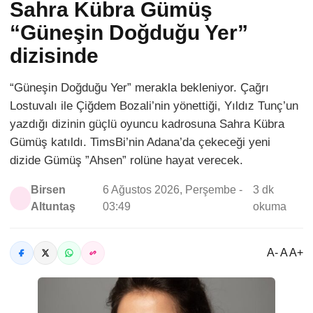
Sahra Kübra Gümüş
“Güneşin Doğduğu Yer”
dizisinde
“Güneşin Doğduğu Yer” merakla bekleniyor. Çağrı
Lostuvalı ile Çiğdem Bozali’nin yönettiği, Yıldız Tunç’un
yazdığı dizinin güçlü oyuncu kadrosuna Sahra Kübra
Gümüş katıldı. TimsBi’nin Adana’da çekeceği yeni
dizide Gümüş ”Ahsen” rolüne hayat verecek.
Birsen
6 Ağustos 2026, Perşembe -
3 dk
Altuntaş
03:49
okuma
A- A A+