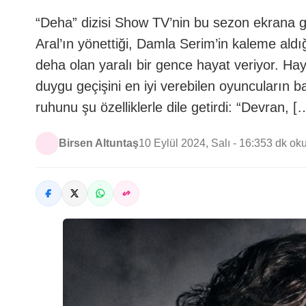
“Deha” dizisi Show TV’nin bu sezon ekrana get
Aral’ın yönettiği, Damla Serim’in kaleme ald
deha olan yaralı bir gence hayat veriyor. Haya
duygu geçişini en iyi verebilen oyuncuların b
ruhunu şu özelliklerle dile getirdi: “Devran, [
Birsen Altuntaş
10 Eylül 2024, Salı - 16:35
3 dk ok