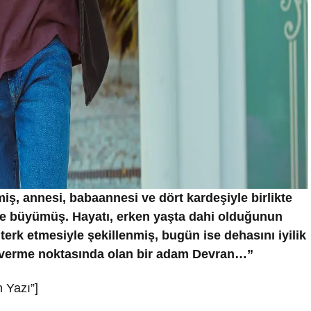
mi
ş
, annesi, babaannesi ve dört karde
ş
iyle birlikte
nde büyümü
ş
. Hayatı, erken ya
ş
ta dahi oldu
ğ
unun
 terk etmesiyle
ş
ekillenmi
ş
, bugün ise dehasını iyilik
ı verme noktasında olan bir adam Devran…”
 Yazı”]