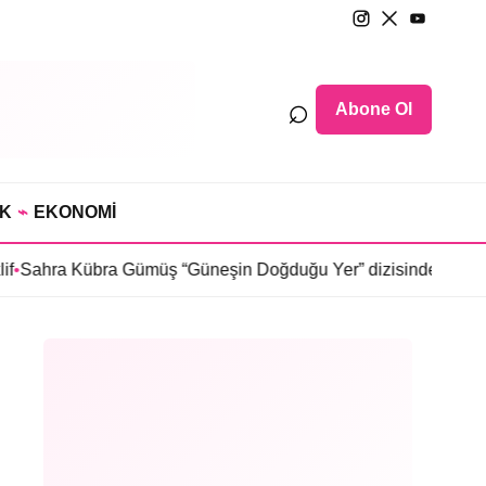
⌕
Abone Ol
IK
⌁
EKONOMİ
bra Gümüş “Güneşin Doğduğu Yer” dizisinde
•
Selin Türkmen “Ka