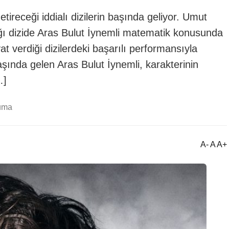
ireceği iddialı dizilerin başında geliyor. Umut
ığı dizide Aras Bulut İynemli matematik konusunda
t verdiği dizilerdeki başarılı performansıyla
aşında gelen Aras Bulut İynemli, karakterinin
…]
uma
A- A A+