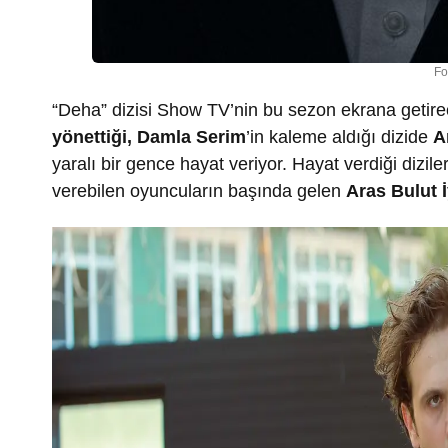
Fo
“Deha” dizisi Show TV’nin bu sezon ekrana getirece
yönetti
ği,
Damla Serim
’in kaleme aldığı dizide
A
yaralı bir gence hayat veriyor. Hayat verdiği dizile
verebilen oyuncuların başında gelen
Aras Bulut 