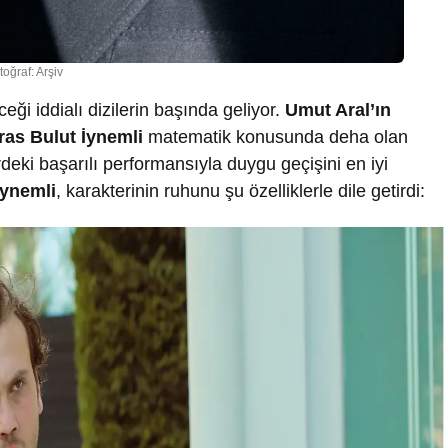
toğraf: Arşiv
ği iddialı dizilerin başında geliyor.
Umut Aral’ın
ras Bulut İynemli
matematik konusunda deha olan
rdeki başarılı performansıyla duygu geçişini en iyi
İynemli
, karakterinin ruhunu şu özelliklerle dile getirdi: