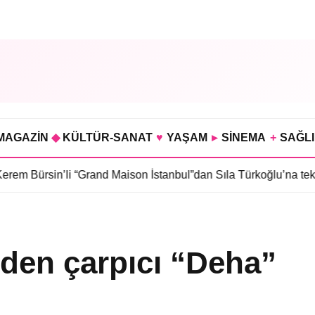
MAGAZİN
◆
KÜLTÜR-SANAT
♥
YAŞAM
▸
SİNEMA
+
SAĞL
li “Grand Maison İstanbul”dan Sıla Türkoğlu’na teklif
•
Sahra Kü
’den çarpıcı “Deha”