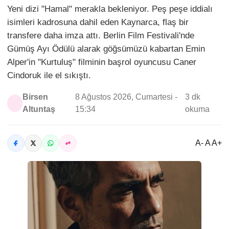
Yeni dizi "Hamal" merakla bekleniyor. Peş peşe iddialı
isimleri kadrosuna dahil eden Kaynarca, flaş bir
transfere daha imza attı. Berlin Film Festivali'nde
Gümüş Ayı Ödülü alarak göğsümüzü kabartan Emin
Alper'in "Kurtuluş" filminin başrol oyuncusu Caner
Cindoruk ile el sıkıştı.
Birsen
8 Ağustos 2026, Cumartesi -
3 dk
Altuntaş
15:34
okuma
A- A A+