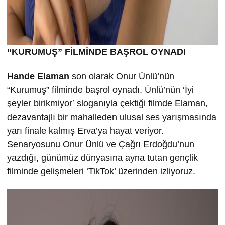
“KURUMU
Ş” FİLMİND
E BA
ŞROL OYNADI
Hande Elaman
son olarak Onur Ünlü’nün
“Kurumuş” filminde başrol oynadı. Ünlü’nün ‘İyi
şeyler birikmiyor’ sloganıyla çektiği filmde Elaman,
dezavantajlı bir mahalleden ulusal ses yarışmasında
yarı finale kalmış Erva’ya hayat veriyor.
Senaryosunu Onur Ünlü ve Çağrı Erdoğdu’nun
yazdığı, günümüz dünyasına ayna tutan gençlik
filminde gelişmeleri ‘TikTok’ üzerinden izliyoruz.