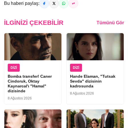
Bu haberi paylaş:
İLGINIZI ÇEKEBILIR
Tümünü Gör
DIZI
DIZI
Bomba transfer! Caner
Hande Elaman, "Tutsak
Cindoruk, Oktay
Sevda" dizisinin
Kaynarcal'ı "Hamal"
kadrosunda
dizisinde
8 Ağustos 2026
8 Ağustos 2026