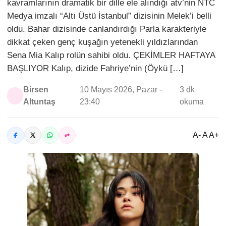
kavramlarının dramatik bir dille ele alındığı atv’nin NTC
Medya imzalı “Altı Üstü İstanbul” dizisinin Melek’i belli
oldu. Bahar dizisinde canlandırdığı Parla karakteriyle
dikkat çeken genç kuşağın yetenekli yıldızlarından
Sena Mia Kalıp rolün sahibi oldu. ÇEKİMLER HAFTAYA
BAŞLIYOR Kalıp, dizide Fahriye’nin (Öykü […]
Birsen
10 Mayıs 2026, Pazar -
3 dk
Altuntaş
23:40
okuma
A- A A+