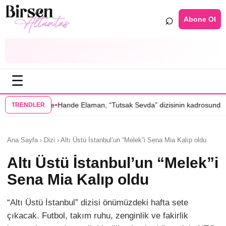
⌕
Abone Ol
☰
•
e Elaman, “Tutsak Sevda” dizisinin kadrosunda
Serenay Sarıkaya’lı “Se
TRENDLER
Ana Sayfa › Dizi › Altı Üstü İstanbul’un “Melek”i Sena Mia Kalıp oldu
Altı Üstü İstanbul’un “Melek”i
Sena Mia Kalıp oldu
“Altı Üstü İstanbul” dizisi önümüzdeki hafta sete
çıkacak. Futbol, takım ruhu, zenginlik ve fakirlik