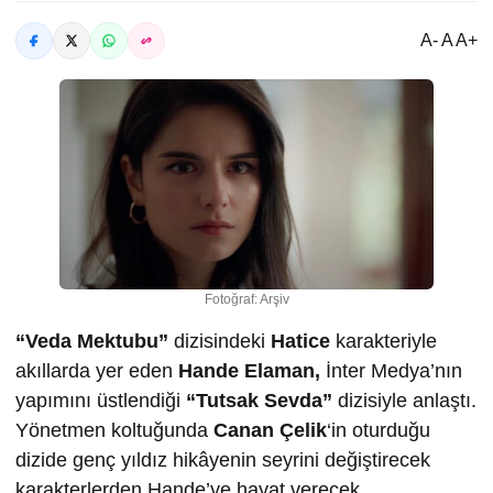
A- A A+
Fotoğraf: Arşiv
“Veda Mektubu”
dizisindeki
Hatice
karakteriyle
akıllarda yer eden
Hande Elaman,
İnter Medya’nın
yapımını üstlendiği
“Tutsak Sevda”
dizisiyle anlaştı.
Yönetmen koltuğunda
Canan Çelik
‘in oturduğu
dizide genç yıldız hikâyenin seyrini değiştirecek
karakterlerden Hande’ye hayat verecek.