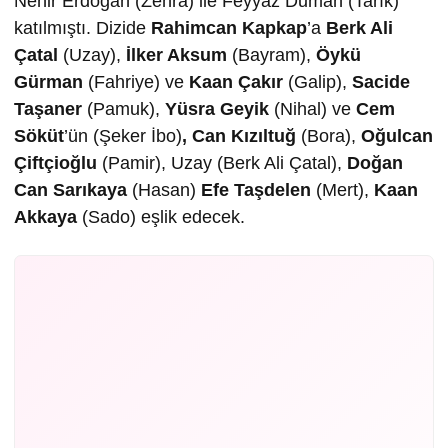
Nehir Erdoğan (Zehra) ile Feyyaz Duman (Tarık)
katılmıştı. Dizide
Rahimcan Kapkap
’a
Berk Ali
Çatal
(Uzay),
İlker Aksum
(Bayram),
Öykü
Gürman
(Fahriye) ve
Kaan Çakır
(Galip),
Sacide
Taşaner
(Pamuk),
Yüsra Geyik
(Nihal) ve
Cem
Söküt
’ün (Şeker İbo)
, Can Kızıltu
ğ
(Bora),
O
ğ
ulcan
Çiftçio
ğ
lu
(Pamir), Uzay (Berk Ali Çatal),
Do
ğ
an
Can Sarıkaya
(Hasan)
Efe Ta
ş
delen
(Mert),
Kaan
Akkaya
(Sado) eşlik edecek.