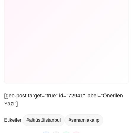
[geo-post target=”true” id=”72941″ label=”Önerilen
Yazı”]
Etiketler:
#altıüstüistanbul
#senamiakalıp