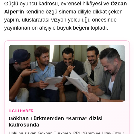
Güçlü oyuncu kadrosu, evrensel hikâyesi ve
Özcan
Alper’
in kendine özgü sinema diliyle dikkat çeken
yapım, uluslararası vizyon yolculuğu öncesinde
yayınlanan ön afişiyle büyük beğeni topladı.
İLGILI HABER
Gökhan Türkmen’den “Karma” dizisi
kadrosunda
Ünlü müzisyen Gökhan Türkmen, PPH Yapım ve Hitay Özgür