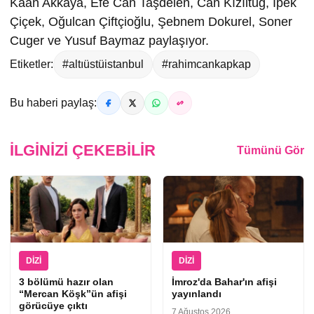
Kaan Akkaya, Efe Can Taşdelen, Can Kızıltuğ, İpek
Çiçek, Oğulcan Çiftçioğlu, Şebnem Dokurel, Soner
Cuger ve Yusuf Baymaz paylaşıyor.
Etiketler:
#altıüstüistanbul
#rahimcankapkap
Bu haberi paylaş:
İLGINIZI ÇEKEBILIR
Tümünü Gör
DIZI
DIZI
3 bölümü hazır olan
İmroz'da Bahar'ın afişi
“Mercan Köşk”ün afişi
yayınlandı
görücüye çıktı
7 Ağustos 2026