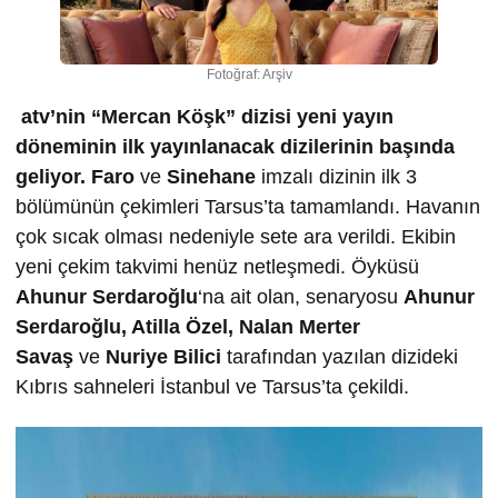
Fotoğraf: Arşiv
atv’nin “Mercan Köşk” dizisi yeni yayın
döneminin ilk yayınlanacak dizilerinin başında
geliyor.
Faro
ve
Sinehane
imzalı dizinin ilk 3
bölümünün çekimleri Tarsus’ta tamamlandı. Havanın
çok sıcak olması nedeniyle sete ara verildi. Ekibin
yeni çekim takvimi henüz netleşmedi. Öyküsü
Ahunur Serdaro
ğ
lu
‘na ait olan, senaryosu
Ahunur
Serdaro
ğ
lu, Atilla Özel, Nalan Merter
Sava
ş
ve
Nuriye Bilici
tarafından yazılan dizideki
Kıbrıs sahneleri İstanbul ve Tarsus’ta çekildi.