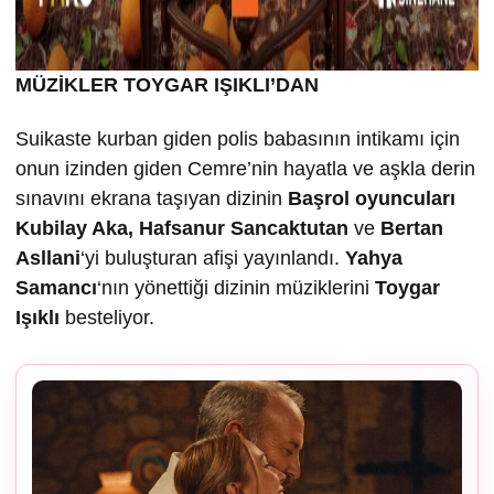
MÜZİKLER TOYGAR IŞIKLI’DAN
Suikaste kurban giden polis babasının intikamı için
onun izinden giden Cemre’nin hayatla ve aşkla derin
sınavını ekrana taşıyan dizinin
Ba
şrol oyuncuları
Kubilay Aka, Hafsanur Sancaktutan
ve
Bertan
Asllani
‘yi buluşturan afişi yayınlandı.
Yahya
Samancı
‘nın yönettiği dizinin müziklerini
Toygar
I
ş
ıklı
besteliyor.