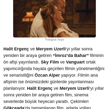
Fotoğraf: Arşiv
Halit Ergenç
ve
Meryem Uzerli
‘yi yıllar sonra
yeniden bir araya getiren
“İmroz’da Bahar”
filminin
ön afişi yayınlandı.
Sky Film
ve
Vanguart
ortak
yapımcılığında hayata geçirilen filmin yönetmenliğini
ve senaristliğini
Özcan Alper
yapıyor. Filmin ana
afişinin ise önümüzdeki günlerde yayınlanması
planlanıyor.
Halit Ergenç
ve
Meryem Uzerli
‘yi yıllar
sonra yeniden bir araya getiren film, sinema
severlerde büyük heyecan yarattı. Çekimleri
Gökçeada
‘da tamamlanan film, adada yolları