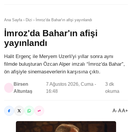
Ana Sayfa › Dizi › İmroz'da Bahar'ın afişi yayınlandı
İmroz'da Bahar'ın afişi
yayınlandı
Halit Ergenç ile Meryem Uzerli'yi yıllar sonra aynı
filmde buluşturan Özcan Alper imzalı “İmroz'da Bahar”,
ön afişiyle sinemaseverlerin karşısına çıktı.
Birsen
7 Ağustos 2026, Cuma -
3 dk
Altuntaş
16:48
okuma
A- A A+