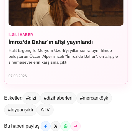
İLGILI HABER
İmroz’da Bahar’ın afişi yayınlandı
Halit Ergenç ile Meryem Uzerli'yi yıllar sonra aynı filmde
buluşturan Özcan Alper imzalı “İmroz'da Bahar”, ön afişiyle
sinemaseverlerin karşısına çıktı.
07.08.2026
Etiketler:
#dizi
#dizihaberleri
#mercanköşk
#toygarışıklı
ATV
Bu haberi paylaş: