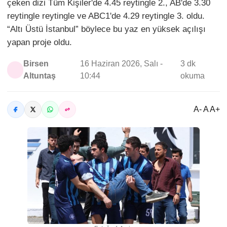
çeken dizi Tüm Kişiler'de 4.45 reytingle 2., AB'de 3.30
reytingle reytingle ve ABC1'de 4.29 reytingle 3. oldu.
“Altı Üstü İstanbul” böylece bu yaz en yüksek açılışı
yapan proje oldu.
Birsen
16 Haziran 2026, Salı -
3 dk
Altuntaş
10:44
okuma
A- A A+