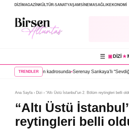
DİZİ
MAGAZİN
KÜLTÜR-SANAT
YAŞAM
SİNEMA
SAĞLIK
EKONOMİ
☰
▣
DİZİ
★
” dizisinin kadrosunda
•
Serenay Sarıkaya’lı “Sevdiğim İnsanlar” 
TRENDLER
Ana Sayfa › Dizi › “Altı Üstü İstanbul”un 2. Bölüm reytingleri belli old
“Altı Üstü İstanbu
reytingleri belli ol