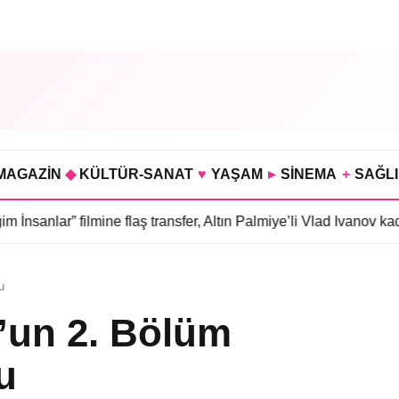
MAGAZİN
◆
KÜLTÜR-SANAT
♥
YAŞAM
▸
SİNEMA
+
SAĞL
filmine flaş transfer, Altın Palmiye’li Vlad Ivanov kadroda
•
3 böl
u
l”un 2. Bölüm
du