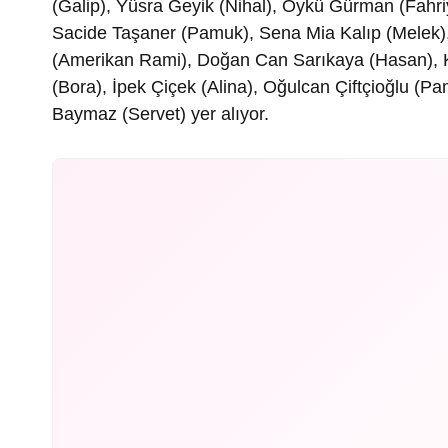
(Galip), Yüsra Geyik (Nihal), Öykü Gürman (Fahri
Sacide Taşaner (Pamuk), Sena Mia Kalıp (Melek), 
(Amerikan Rami), Doğan Can Sarıkaya (Hasan), K
(Bora), İpek Çiçek (Alina), Oğulcan Çiftçioğlu (P
Baymaz (Servet) yer alıyor.