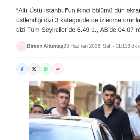
“Altı Üstü İstanbul”un ikinci bölümü dün ekra
üstlendiği dizi 3 kategoride de izlenme oranl
dizi Tüm Seyirciler’de 6.49 1., AB’de 04.07 r
Birsen Altuntaş
23 Haziran 2026, Salı - 11:11
3 dk