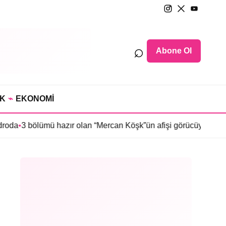
⌕
Abone Ol
IK
⌁
EKONOMİ
ümü hazır olan “Mercan Köşk”ün afişi görücüye çıktı
•
İmroz’da Bah