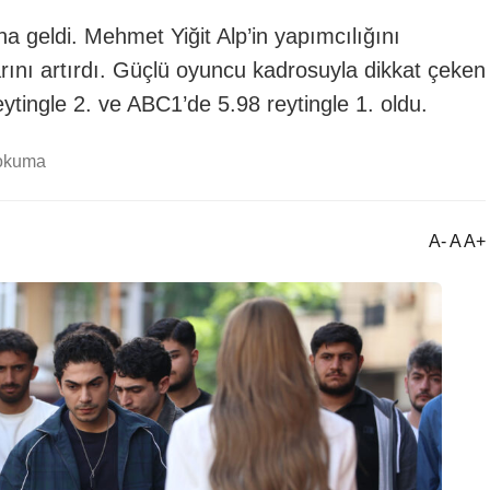
na geldi. Mehmet Yiğit Alp’in yapımcılığını
arını artırdı. Güçlü oyuncu kadrosuyla dikkat çeken
eytingle 2. ve ABC1’de 5.98 reytingle 1. oldu.
 okuma
A- A A+