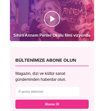
Sihirli Annem Periler Okulu filmi vizyonda
BÜLTENIMIZE ABONE OLUN
Magazin, dizi ve kültür sanat
gündeminden haberdar olun.
Abone Ol