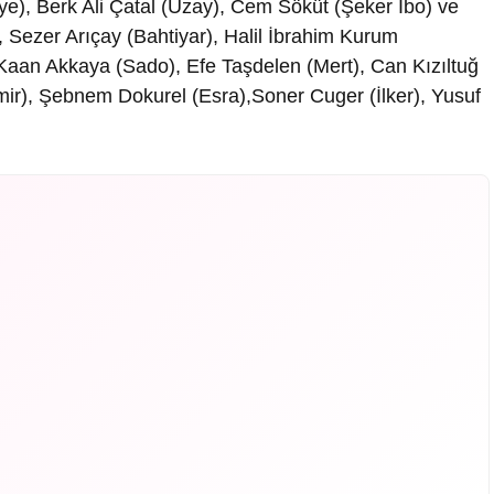
ye), Berk Ali Çatal (Uzay), Cem Söküt (Şeker İbo) ve
Sezer Arıçay (Bahtiyar), Halil İbrahim Kurum
aan Akkaya (Sado), Efe Taşdelen (Mert), Can Kızıltuğ
amir), Şebnem Dokurel (Esra),Soner Cuger (İlker), Yusuf