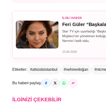
İLGILI HABER
Feri Güler “Başkala
Star TV için uyarladığı “Başk
Müjdeci’nin yönetmen koltuğu
Nermin’i belli oldu.
23.06.2026
Etiketler:
#altıüstüistanbul
#nehirerdoğan
#ntcm
Bu haberi paylaş:
İLGINIZI ÇEKEBILIR