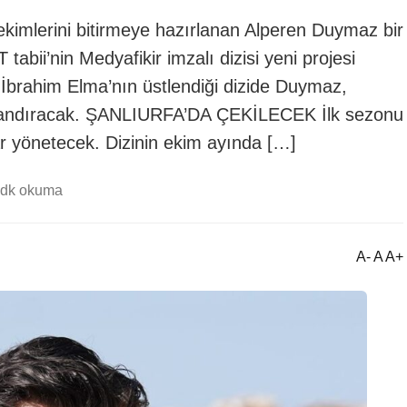
çekimlerini bitirmeye hazırlanan Alperen Duymaz bir
 tabii’nin Medyafikir imzalı dizisi yeni projesi
ı İbrahim Elma’nın üstlendiği dizide Duymaz,
canlandıracak. ŞANLIURFA’DA ÇEKİLECEK İlk sezonu
ar yönetecek. Dizinin ekim ayında […]
 dk okuma
A- A A+