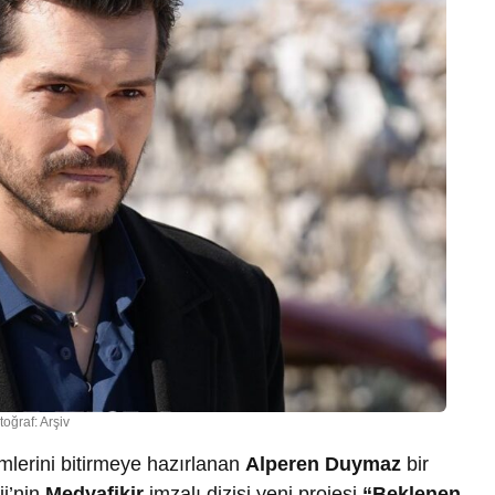
toğraf: Arşiv
imlerini bitirmeye hazırlanan
Alperen Duymaz
bir
ii’nin
Medyafikir
imzalı dizisi yeni projesi
“Beklenen