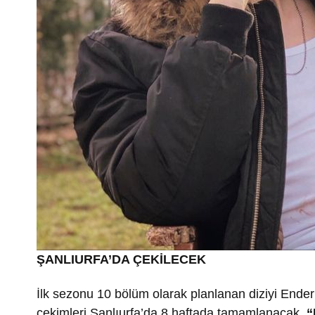
ŞANLIURFA’DA ÇEKİLECEK
İlk sezonu 10 bölüm olarak planlanan diziyi Ende
çekimleri Şanlıurfa’da 8 haftada tamamlanacak.
“