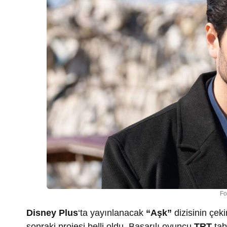
Fo
Disney Plus
‘ta yayınlanacak
“Aşk”
dizisinin çek
sonraki projesi belli oldu. Başarılı oyuncu
TRT
tab