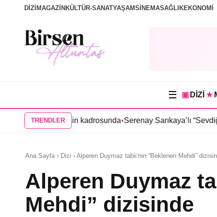
DİZİ
MAGAZİN
KÜLTÜR-SANAT
YAŞAM
SİNEMA
SAĞLIK
EKONOMİ
☰
▣
DİZİ
★
a” dizisinin kadrosunda
•
Serenay Sarıkaya’lı “Sevdiğim İnsanlar”
TRENDLER
Ana Sayfa › Dizi › Alperen Duymaz tabii’nin “Beklenen Mehdi” dizisi
Alperen Duymaz ta
Mehdi” dizisinde