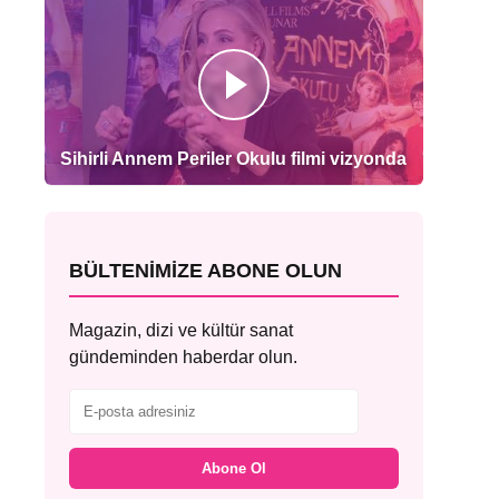
Sihirli Annem Periler Okulu filmi vizyonda
BÜLTENIMIZE ABONE OLUN
Magazin, dizi ve kültür sanat
gündeminden haberdar olun.
Abone Ol