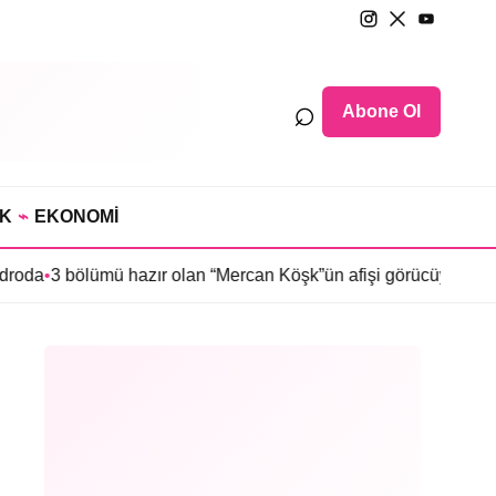
⌕
Abone Ol
IK
⌁
EKONOMİ
lümü hazır olan “Mercan Köşk”ün afişi görücüye çıktı
•
İmroz’da B