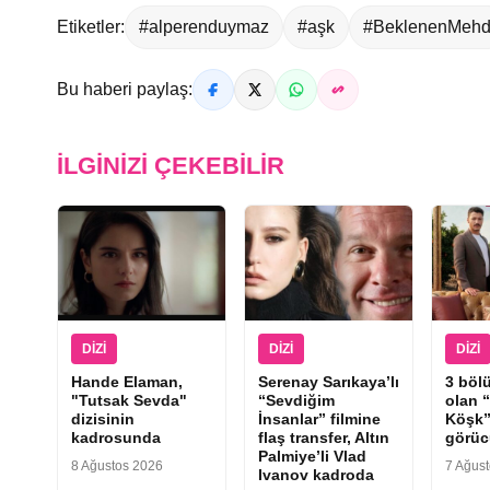
Etiketler:
#alperenduymaz
#aşk
#BeklenenMehd
Bu haberi paylaş:
İLGINIZI ÇEKEBILIR
DIZI
DIZI
DIZI
Hande Elaman,
Serenay Sarıkaya’lı
3 böl
"Tutsak Sevda"
“Sevdiğim
olan 
dizisinin
İnsanlar” filmine
Köşk”
kadrosunda
flaş transfer, Altın
görüc
Palmiye’li Vlad
8 Ağustos 2026
7 Ağus
Ivanov kadroda