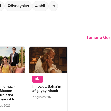
i
#disneyplus
#tabii
trt
Tümünü Gör
DIZI
ümü hazır
İmroz'da Bahar'ın
“Mercan
afişi yayınlandı
ün afişi
7 Ağustos 2026
üye çıktı
tos 2026