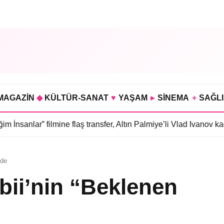
MAGAZİN
◆
KÜLTÜR-SANAT
♥
YAŞAM
▸
SİNEMA
+
SAĞL
 filmine flaş transfer, Altın Palmiye’li Vlad Ivanov kadroda
•
3 bö
nde
bii’nin “Beklenen