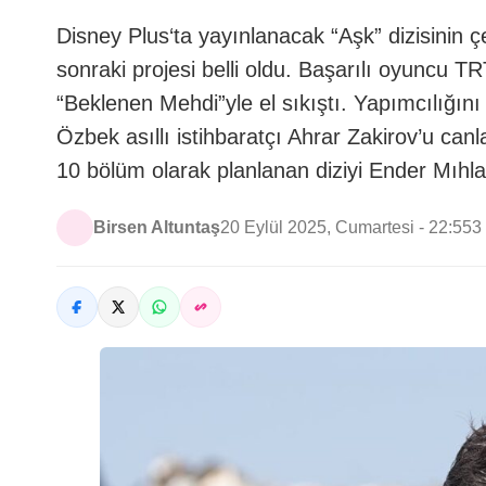
Disney Plus‘ta yayınlanacak “Aşk” dizisinin 
sonraki projesi belli oldu. Başarılı oyuncu TRT
“Beklenen Mehdi”yle el sıkıştı. Yapımcılığın
Özbek asıllı istihbaratçı Ahrar Zakirov’u 
10 bölüm olarak planlanan diziyi Ender Mıhl
Birsen Altuntaş
20 Eylül 2025, Cumartesi - 22:55
3