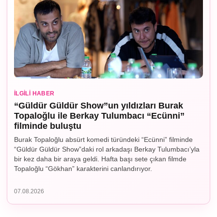
İLGILI HABER
“Güldür Güldür Show”un yıldızları Burak
Topaloğlu ile Berkay Tulumbacı “Ecünni”
filminde buluştu
Burak Topaloğlu absürt komedi türündeki “Ecünni” filminde
“Güldür Güldür Show”daki rol arkadaşı Berkay Tulumbacı’yla
bir kez daha bir araya geldi. Hafta başı sete çıkan filmde
Topaloğlu “Gökhan” karakterini canlandırıyor.
07.08.2026