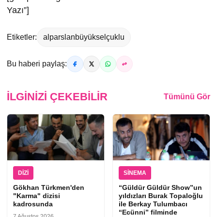
Yazı”]
Etiketler:
alparslanbüyükselçuklu
Bu haberi paylaş:
İLGINIZI ÇEKEBILIR
Tümünü Gör
DIZI
SINEMA
Gökhan Türkmen'den
“Güldür Güldür Show”un
"Karma" dizisi
yıldızları Burak Topaloğlu
kadrosunda
ile Berkay Tulumbacı
“Ecünni” filminde
7 Ağustos 2026