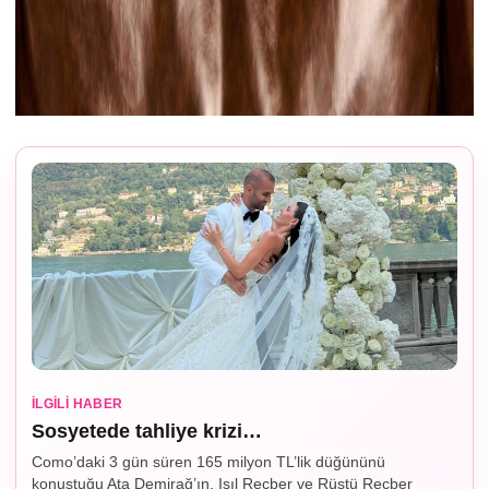
İLGILI HABER
Sosyetede tahliye krizi…
Como’daki 3 gün süren 165 milyon TL’lik düğününü
konuştuğu Ata Demirağ’ın, Işıl Reçber ve Rüştü Reçber