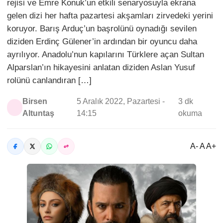
rejisi ve Emre Konuk’un etkili senaryosuyla ekrana
gelen dizi her hafta pazartesi akşamları zirvedeki yerini
koruyor. Barış Arduç’un başrolünü oynadığı sevilen
diziden Erdinç Gülener’in ardından bir oyuncu daha
ayrılıyor. Anadolu’nun kapılarını Türklere açan Sultan
Alparslan’ın hikayesini anlatan diziden Aslan Yusuf
rolünü canlandıran […]
Birsen
5 Aralık 2022, Pazartesi -
3 dk
Altuntaş
14:15
okuma
A- A A+