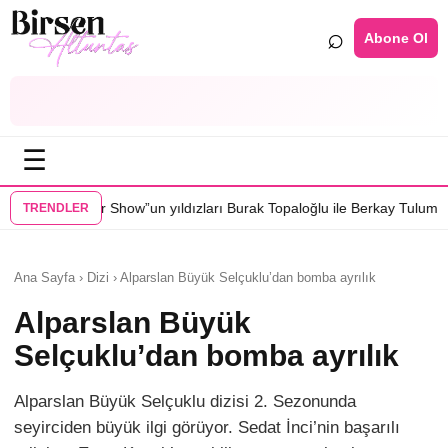
⌕
Abone Ol
☰
how”un yıldızları Burak Topaloğlu ile Berkay Tulumbacı “Ecünni” filmin
TRENDLER
Ana Sayfa › Dizi › Alparslan Büyük Selçuklu’dan bomba ayrılık
Alparslan Büyük
Selçuklu’dan bomba ayrılık
Alparslan Büyük Selçuklu dizisi 2. Sezonunda
seyirciden büyük ilgi görüyor. Sedat İnci’nin başarılı