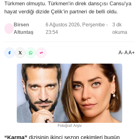
Türkmen olmuştu. Türkmen’in direk dansçısı Cansu’ya
hayat verdiği dizide Çelik’in partneri de belli oldu.
Birsen
6 Ağustos 2026, Perşembe -
3 dk
Altuntaş
23:54
okuma
A- A A+
Fotoğraf: Arşiv
“Karma”
dizisinin ikinci sezon çekimleri bugün