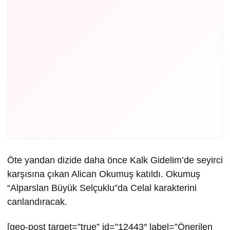
Öte yandan dizide daha önce Kalk Gidelim’de seyirci
karşısına çıkan Alican Okumuş katıldı. Okumuş
“Alparslan Büyük Selçuklu”da Celal karakterini
canlandıracak.
[geo-post target=”true” id=”12443″ label=”Önerilen