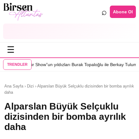
⌕
Abone Ol
☰
w”un yıldızları Burak Topaloğlu ile Berkay Tulumbacı “Ecünni” filminde
TRENDLER
Ana Sayfa › Dizi › Alparslan Büyük Selçuklu dizisinden bir bomba ayrılık
daha
Alparslan Büyük Selçuklu
dizisinden bir bomba ayrılık
daha