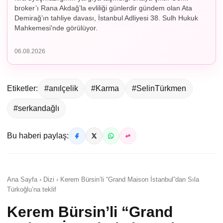
broker’ı Rana Akdağ’la evliliği günlerdir gündem olan Ata
Demirağ’ın tahliye davası, İstanbul Adliyesi 38. Sulh Hukuk
Mahkemesi'nde görülüyor.
06.08.2026
Etiketler:
#anılçelik
#Karma
#SelinTürkmen
#serkandağlı
Bu haberi paylaş:
Ana Sayfa › Dizi › Kerem Bürsin’li “Grand Maison İstanbul”dan Sıla
Türkoğlu’na teklif
Kerem Bürsin’li “Grand