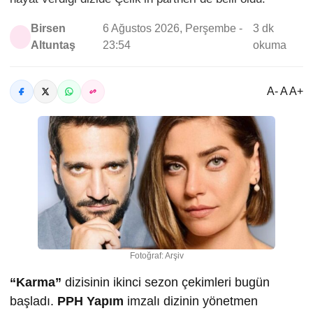
Birsen
6 Ağustos 2026, Perşembe -
3 dk
Altuntaş
23:54
okuma
A- A A+
Fotoğraf: Arşiv
“Karma”
dizisinin ikinci sezon çekimleri bugün
başladı.
PPH Yapım
imzalı dizinin yönetmen