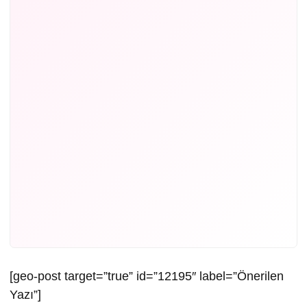
[geo-post target=”true” id=”12195″ label=”Önerilen
Yazı”]