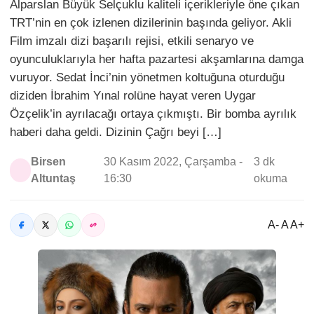
Alparslan Büyük Selçuklu kaliteli içerikleriyle öne çıkan
TRT’nin en çok izlenen dizilerinin başında geliyor. Akli
Film imzalı dizi başarılı rejisi, etkili senaryo ve
oyunculuklarıyla her hafta pazartesi akşamlarına damga
vuruyor. Sedat İnci’nin yönetmen koltuğuna oturduğu
diziden İbrahim Yınal rolüne hayat veren Uygar
Özçelik’in ayrılacağı ortaya çıkmıştı. Bir bomba ayrılık
haberi daha geldi. Dizinin Çağrı beyi […]
Birsen
30 Kasım 2022, Çarşamba -
3 dk
Altuntaş
16:30
okuma
A- A A+