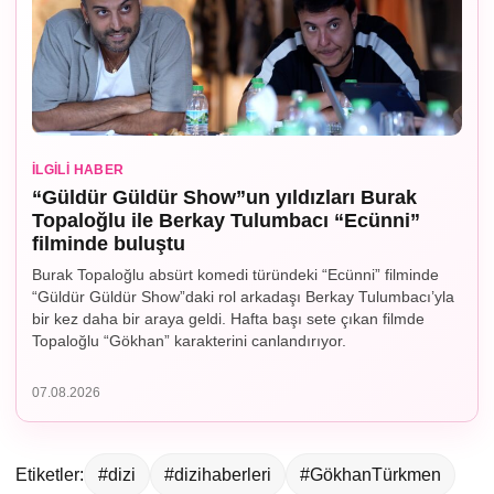
İLGILI HABER
“Güldür Güldür Show”un yıldızları Burak
Topaloğlu ile Berkay Tulumbacı “Ecünni”
filminde buluştu
Burak Topaloğlu absürt komedi türündeki “Ecünni” filminde
“Güldür Güldür Show”daki rol arkadaşı Berkay Tulumbacı’yla
bir kez daha bir araya geldi. Hafta başı sete çıkan filmde
Topaloğlu “Gökhan” karakterini canlandırıyor.
07.08.2026
Etiketler:
#dizi
#dizihaberleri
#GökhanTürkmen