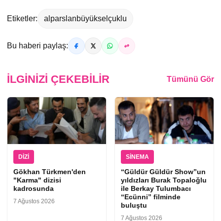
Etiketler:
alparslanbüyükselçuklu
Bu haberi paylaş:
İLGINIZI ÇEKEBILIR
Tümünü Gör
DIZI
SINEMA
Gökhan Türkmen'den
“Güldür Güldür Show”un
"Karma" dizisi
yıldızları Burak Topaloğlu
kadrosunda
ile Berkay Tulumbacı
“Ecünni” filminde
7 Ağustos 2026
buluştu
7 Ağustos 2026