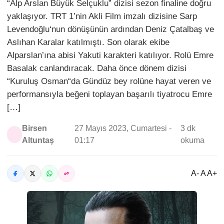
“Alp Arslan Büyük Selçuklu” dizisi sezon finaline doğru
yaklaşıyor. TRT 1’nin Akli Film imzalı dizisine Sarp
Levendoğlu‘nun dönüşünün ardından Deniz Çatalbaş ve
Aslıhan Karalar katılmıştı. Son olarak ekibe
Alparslan’ına abisi Yakuti karakteri katılıyor. Rolü Emre
Basalak canlandıracak. Daha önce dönem dizisi
“Kuruluş Osman“da Gündüz bey rolüne hayat veren ve
performansıyla beğeni toplayan başarılı tiyatrocu Emre
[…]
Birsen
27 Mayıs 2023, Cumartesi -
3 dk
Altuntaş
01:17
okuma
A- A A+