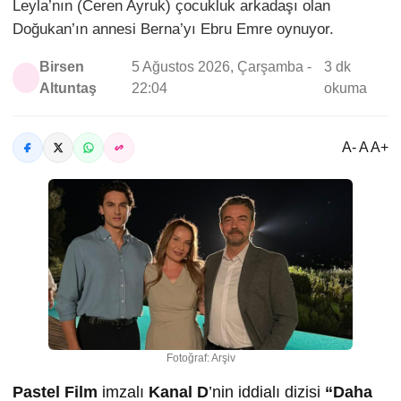
Leyla’nın (Ceren Ayruk) çocukluk arkadaşı olan
Doğukan’ın annesi Berna’yı Ebru Emre oynuyor.
Birsen
5 Ağustos 2026, Çarşamba -
3 dk
Altuntaş
22:04
okuma
A- A A+
Fotoğraf: Arşiv
Pastel Film
imzalı
Kanal D
’nin iddialı dizisi
“Daha