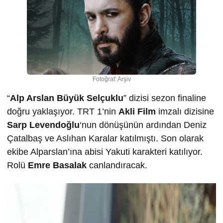
Fotoğraf: Arşiv
“
Alp Arslan Büyük Selçuklu
” dizisi sezon finaline
doğru yaklaşıyor. TRT 1’nin
Akli Film
imzalı dizisine
Sarp Levendoğlu
‘nun dönüşünün ardından Deniz
Çatalbaş ve Aslıhan Karalar katılmıştı. Son olarak
ekibe Alparslan’ına abisi Yakuti karakteri katılıyor.
Rolü
Emre Basalak
canlandıracak.