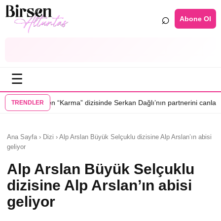
⌕
Abone Ol
☰
•
ma” dizisinde Serkan Dağlı’nın partnerini canlandıracak
Daha 17’ye Emi
TRENDLER
Ana Sayfa › Dizi › Alp Arslan Büyük Selçuklu dizisine Alp Arslan’ın abisi
geliyor
Alp Arslan Büyük Selçuklu
dizisine Alp Arslan’ın abisi
geliyor