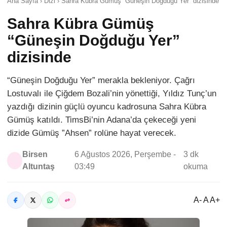
Ana Sayfa › Dizi › Sahra Kübra Gümüş “Güneşin Doğduğu Yer” dizisinde
Sahra Kübra Gümüş
“Güneşin Doğduğu Yer”
dizisinde
“Güneşin Doğduğu Yer” merakla bekleniyor. Çağrı
Lostuvalı ile Çiğdem Bozali’nin yönettiği, Yıldız Tunç’un
yazdığı dizinin güçlü oyuncu kadrosuna Sahra Kübra
Gümüş katıldı. TimsBi’nin Adana’da çekeceği yeni
dizide Gümüş ”Ahsen” rolüne hayat verecek.
Birsen
6 Ağustos 2026, Perşembe -
3 dk
Altuntaş
03:49
okuma
A- A A+