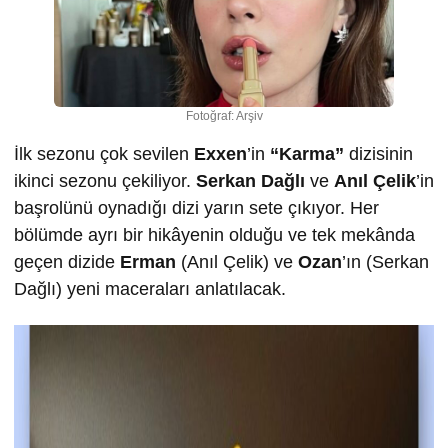
Fotoğraf: Arşiv
İlk sezonu çok sevilen
Exxen
’in
“Karma”
dizisinin
ikinci sezonu çekiliyor.
Serkan Dağlı
ve
Anıl Çelik
’in
başrolünü oynadığı dizi yarın sete çıkıyor. Her
bölümde ayrı bir hikâyenin olduğu ve tek mekânda
geçen dizide
Erman
(Anıl Çelik) ve
Ozan
’ın (Serkan
Dağlı) yeni maceraları anlatılacak.