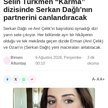
Selin Türkmen “Karma”
dizisinde Serkan Dağlı’nın
partnerini canlandıracak
Serkan Dağlı ve Anıl Çelik’in başrolünü oynadığı dizi
yarın sete çıkıyor. Her bölümde ayrı bir hikâyenin
olduğu ve tek mekânda geçen dizide Erman (Anıl Çelik)
ve Ozan’ın (Serkan Dağlı) yeni maceraları anlatılacak.
Birsen
6 Ağustos 2026, Perşembe -
3 dk
Altuntaş
00:10
okuma
A- A A+