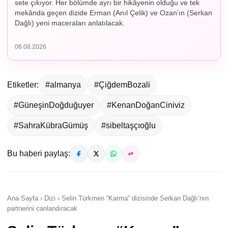
sete çıkıyor. Her bölümde ayrı bir hikâyenin olduğu ve tek
mekânda geçen dizide Erman (Anıl Çelik) ve Ozan’ın (Serkan
Dağlı) yeni maceraları anlatılacak.
06.08.2026
Etiketler:
#almanya
#ÇiğdemBozali
#GüneşinDoğduğuyer
#KenanDoğanCiniviz
#SahraKübraGümüş
#sibeltaşçıoğlu
Bu haberi paylaş:
Ana Sayfa › Dizi › Selin Türkmen “Karma” dizisinde Serkan Dağlı’nın
partnerini canlandıracak