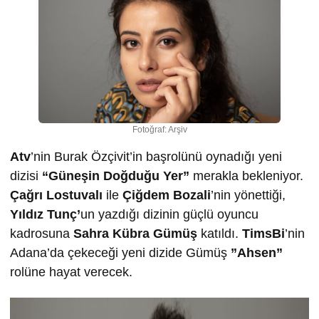
Fotoğraf: Arşiv
Atv
’nin Burak Özçivit’in başrolünü oynadığı yeni
dizisi
“Güneşin Doğduğu Yer”
merakla bekleniyor.
Çağrı Lostuvalı
ile
Çiğdem Bozali
’nin yönettiği,
Yıldız Tunç’
un yazdığı dizinin güçlü oyuncu
kadrosuna
Sahra Kübra Gümüş
katıldı.
TimsBi
’nin
Adana’da çekeceği yeni dizide Gümüş
”Ahsen”
rolüne hayat verecek.