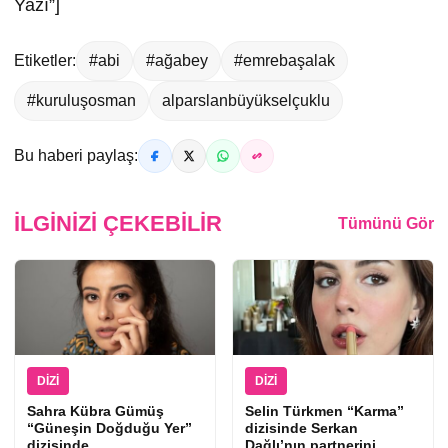
Yazı”]
Etiketler:
#abi
#ağabey
#emrebaşalak
#kuruluşosman
alparslanbüyükselçuklu
Bu haberi paylaş:
İLGINIZI ÇEKEBILIR
Tümünü Gör
DIZI
DIZI
Sahra Kübra Gümüş
Selin Türkmen “Karma”
“Güneşin Doğduğu Yer”
dizisinde Serkan
dizisinde
Dağlı’nın partnerini