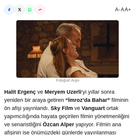
A- A A+
Fotoğraf: Arşiv
Halit Ergenç
ve
Meryem Uzerli
‘yi yıllar sonra
yeniden bir araya getiren
“İmroz’da Bahar”
filminin
ön afişi yayınlandı.
Sky Film
ve
Vanguart
ortak
yapımcılığında hayata geçirilen filmin yönetmenliğini
ve senaristliğini
Özcan Alper
yapıyor. Filmin ana
afişinin ise önümüzdeki günlerde yayınlanması