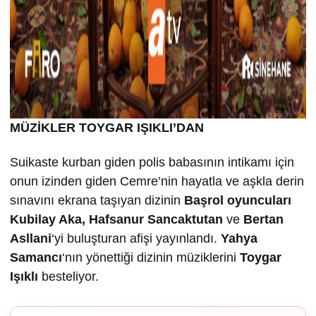
MÜZİKLER TOYGAR IŞIKLI’DAN
Suikaste kurban giden polis babasının intikamı için
onun izinden giden Cemre’nin hayatla ve aşkla derin
sınavını ekrana taşıyan dizinin
Ba
şrol oyuncuları
Kubilay Aka, Hafsanur Sancaktutan
ve
Bertan
Asllani
‘yi buluşturan afişi yayınlandı.
Yahya
Samancı
‘nın yönettiği dizinin müziklerini
Toygar
I
ş
ıklı
besteliyor.