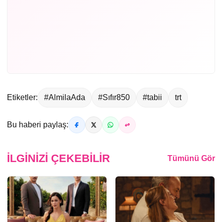
Etiketler:
#AlmilaAda
#Sıfır850
#tabii
trt
Bu haberi paylaş:
İLGINIZI ÇEKEBILIR
Tümünü Gör