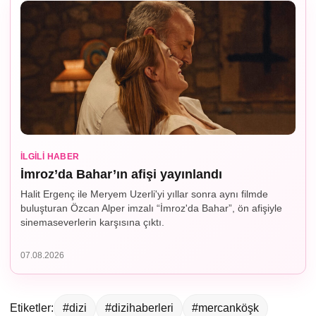
İLGILI HABER
İmroz’da Bahar’ın afişi yayınlandı
Halit Ergenç ile Meryem Uzerli'yi yıllar sonra aynı filmde
buluşturan Özcan Alper imzalı “İmroz'da Bahar”, ön afişiyle
sinemaseverlerin karşısına çıktı.
07.08.2026
Etiketler:
#dizi
#dizihaberleri
#mercanköşk