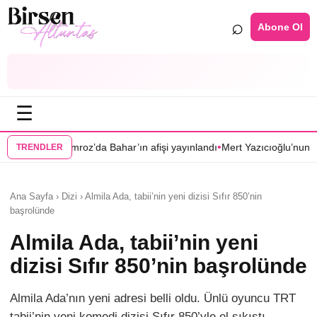
⌕
Abone Ol
☰
•
oz’da Bahar’ın afişi yayınlandı
Mert Yazıcıoğlu’nun Aras dizisi ilkbahara
TRENDLER
Ana Sayfa › Dizi › Almila Ada, tabii’nin yeni dizisi Sıfır 850’nin
başrolünde
Almila Ada, tabii’nin yeni
dizisi Sıfır 850’nin başrolünde
Almila Ada’nın yeni adresi belli oldu. Ünlü oyuncu TRT
tabii’nin yeni komedi dizisi Sıfır 850’yle el sıkıştı.