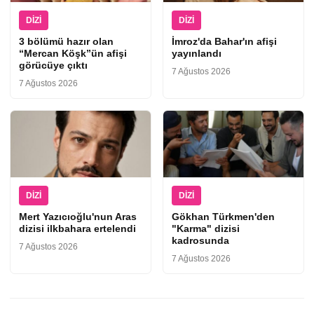
DIZI
DIZI
3 bölümü hazır olan
İmroz'da Bahar'ın afişi
“Mercan Köşk”ün afişi
yayınlandı
görücüye çıktı
7 Ağustos 2026
7 Ağustos 2026
DIZI
DIZI
Mert Yazıcıoğlu'nun Aras
Gökhan Türkmen'den
dizisi ilkbahara ertelendi
"Karma" dizisi
kadrosunda
7 Ağustos 2026
7 Ağustos 2026