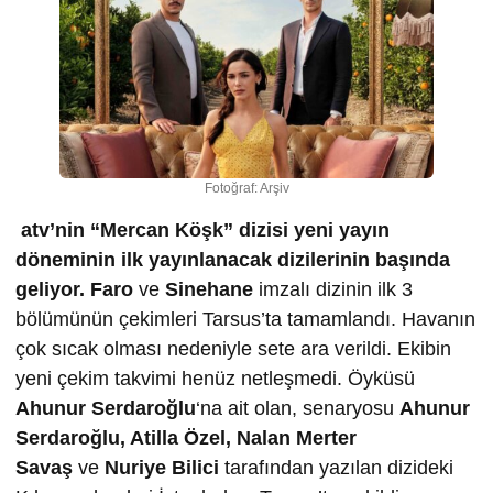
Fotoğraf: Arşiv
atv’nin “Mercan Köşk” dizisi yeni yayın
döneminin ilk yayınlanacak dizilerinin başında
geliyor.
Faro
ve
Sinehane
imzalı dizinin ilk 3
bölümünün çekimleri Tarsus’ta tamamlandı. Havanın
çok sıcak olması nedeniyle sete ara verildi. Ekibin
yeni çekim takvimi henüz netleşmedi. Öyküsü
Ahunur Serdaro
ğ
lu
‘na ait olan, senaryosu
Ahunur
Serdaro
ğ
lu, Atilla Özel, Nalan Merter
Sava
ş
ve
Nuriye Bilici
tarafından yazılan dizideki