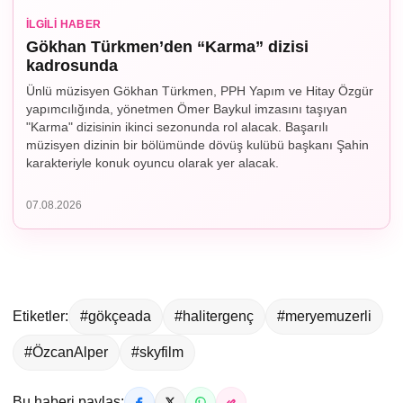
İLGILI HABER
Gökhan Türkmen’den “Karma” dizisi
kadrosunda
Ünlü müzisyen Gökhan Türkmen, PPH Yapım ve Hitay Özgür
yapımcılığında, yönetmen Ömer Baykul imzasını taşıyan
"Karma" dizisinin ikinci sezonunda rol alacak. Başarılı
müzisyen dizinin bir bölümünde dövüş kulübü başkanı Şahin
karakteriyle konuk oyuncu olarak yer alacak.
07.08.2026
Etiketler:
#gökçeada
#halitergenç
#meryemuzerli
#ÖzcanAlper
#skyfilm
Bu haberi paylaş: