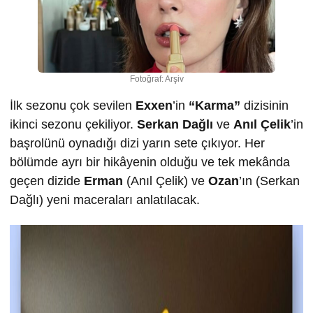
Fotoğraf: Arşiv
İlk sezonu çok sevilen
Exxen
’in
“Karma”
dizisinin
ikinci sezonu çekiliyor.
Serkan Dağlı
ve
Anıl Çelik
’in
başrolünü oynadığı dizi yarın sete çıkıyor. Her
bölümde ayrı bir hikâyenin olduğu ve tek mekânda
geçen dizide
Erman
(Anıl Çelik) ve
Ozan
’ın (Serkan
Dağlı) yeni maceraları anlatılacak.