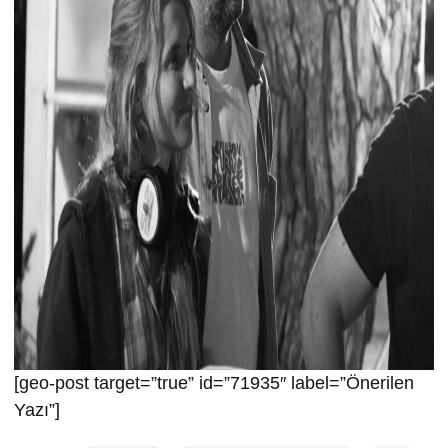
[geo-post target=”true” id=”71935″ label=”Önerilen
Yazı”]