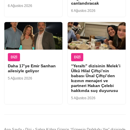
canlandıracak
6 Ağustos 2026
6 Ağustos 2026
DIZI
DIZI
Daha 17’ye Emir Sarıhan
“Yeraltı” dizisinin Melek’i
ailesiyle geliyor
Ülkü Hilal Çiftçi’nin
babası Ünal Çiftçi’den
5 Ağustos 2026
kızının menajeri ve
partneri Hakan Çelebi
hakkında suç duyurusu
5 Ağustos 2026
Ana Sayfa › Dizi › Sahra Kübra Gümüş “Güneşin Doğduğu Yer” dizisinde