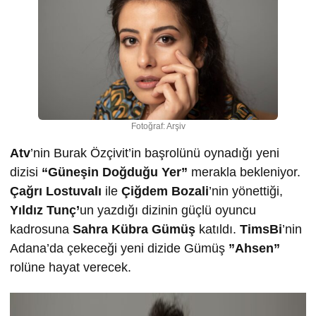
Fotoğraf: Arşiv
Atv
’nin Burak Özçivit’in başrolünü oynadığı yeni
dizisi
“Güneşin Doğduğu Yer”
merakla bekleniyor.
Çağrı Lostuvalı
ile
Çiğdem Bozali
’nin yönettiği,
Yıldız Tunç’
un yazdığı dizinin güçlü oyuncu
kadrosuna
Sahra Kübra Gümüş
katıldı.
TimsBi
’nin
Adana’da çekeceği yeni dizide Gümüş
”Ahsen”
rolüne hayat verecek.