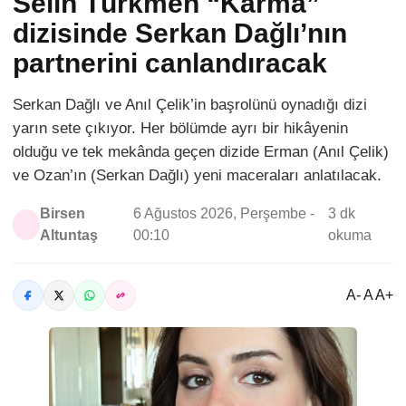
Selin Türkmen “Karma”
dizisinde Serkan Dağlı’nın
partnerini canlandıracak
Serkan Dağlı ve Anıl Çelik’in başrolünü oynadığı dizi
yarın sete çıkıyor. Her bölümde ayrı bir hikâyenin
olduğu ve tek mekânda geçen dizide Erman (Anıl Çelik)
ve Ozan’ın (Serkan Dağlı) yeni maceraları anlatılacak.
Birsen
6 Ağustos 2026, Perşembe -
3 dk
Altuntaş
00:10
okuma
A- A A+