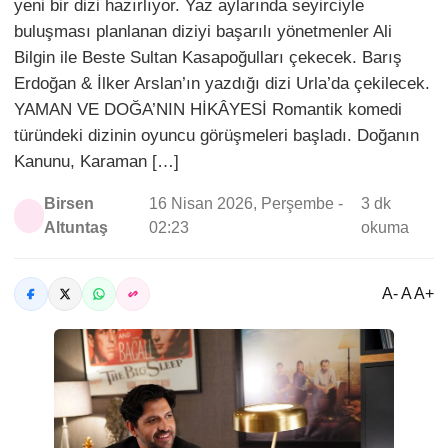
yeni bir dizi hazırlıyor. Yaz aylarında seyirciyle
buluşması planlanan diziyi başarılı yönetmenler Ali
Bilgin ile Beste Sultan Kasapoğulları çekecek. Barış
Erdoğan & İlker Arslan’ın yazdığı dizi Urla’da çekilecek.
YAMAN VE DOĞA’NIN HİKÂYESİ Romantik komedi
türündeki dizinin oyuncu görüşmeleri başladı. Doğanın
Kanunu, Karaman […]
Birsen
16 Nisan 2026, Perşembe -
3 dk
Altuntaş
02:23
okuma
A- A A+