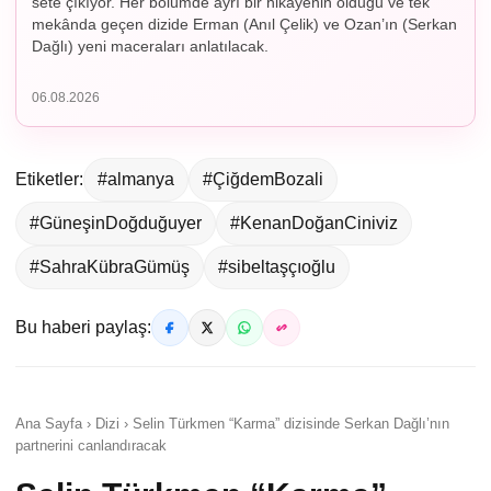
sete çıkıyor. Her bölümde ayrı bir hikâyenin olduğu ve tek
mekânda geçen dizide Erman (Anıl Çelik) ve Ozan’ın (Serkan
Dağlı) yeni maceraları anlatılacak.
06.08.2026
Etiketler:
#almanya
#ÇiğdemBozali
#GüneşinDoğduğuyer
#KenanDoğanCiniviz
#SahraKübraGümüş
#sibeltaşçıoğlu
Bu haberi paylaş:
Ana Sayfa › Dizi › Selin Türkmen “Karma” dizisinde Serkan Dağlı’nın
partnerini canlandıracak