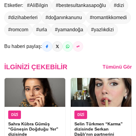
Etiketler:
#AliBilgin
#bestesultankasapoğlu
#dizi
#dizihaberleri
#doğanınkanunu
#romantikkomedi
#romcom
#urla
#yamandoğa
#yazlıkdizi
Bu haberi paylaş:
İLGINIZI ÇEKEBILIR
Tümünü Gör
DIZI
DIZI
Sahra Kübra Gümüş
Selin Türkmen “Karma”
“Güneşin Doğduğu Yer”
dizisinde Serkan
dizisinde
Dağlı’nın partnerini