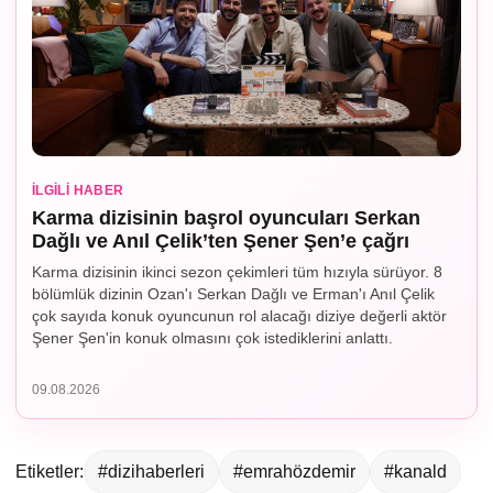
İLGILI HABER
Karma dizisinin başrol oyuncuları Serkan
Dağlı ve Anıl Çelik’ten Şener Şen’e çağrı
Karma dizisinin ikinci sezon çekimleri tüm hızıyla sürüyor. 8
bölümlük dizinin Ozan'ı Serkan Dağlı ve Erman'ı Anıl Çelik
çok sayıda konuk oyuncunun rol alacağı diziye değerli aktör
Şener Şen'in konuk olmasını çok istediklerini anlattı.
09.08.2026
Etiketler:
#dizihaberleri
#emrahözdemir
#kanald