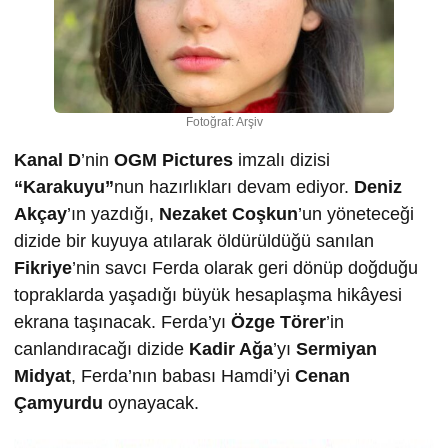
Fotoğraf: Arşiv
Kanal D
’nin
OGM Pictures
imzalı dizisi
“Karakuyu”
nun hazırlıkları devam ediyor.
Deniz
Akçay
’ın yazdığı,
Nezaket Coşkun
’un yöneteceği
dizide bir kuyuya atılarak öldürüldüğü sanılan
Fikriye
’nin savcı Ferda olarak geri dönüp doğduğu
topraklarda yaşadığı büyük hesaplaşma hikâyesi
ekrana taşınacak. Ferda’yı
Özge Törer
’in
canlandıracağı dizide
Kadir Ağa
’yı
Sermiyan
Midyat
, Ferda’nın babası Hamdi’yi
Cenan
Çamyurdu
oynayacak.