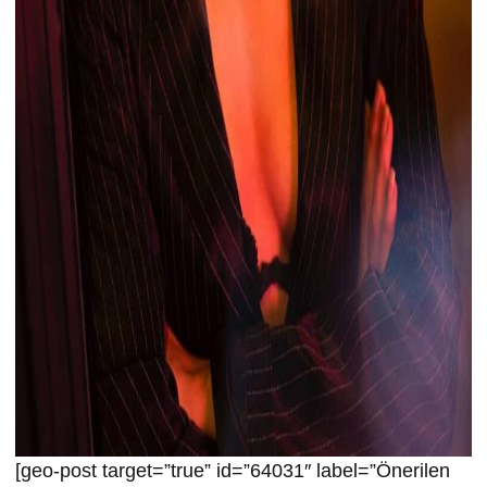
[geo-post target=”true” id=”64031″ label=”Önerilen