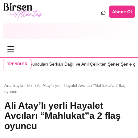
⌕
Abone Ol
☰
•
arı Serkan Dağlı ve Anıl Çelik’ten Şener Şen’e çağrı
Özcan Deniz: Erke
TRENDLER
Ana Sayfa › Dizi › Ali Atay’lı yerli Hayalet Avcıları “Mahlukat”a 2 flaş
oyuncu
Ali Atay’lı yerli Hayalet
Avcıları “Mahlukat”a 2 flaş
oyuncu