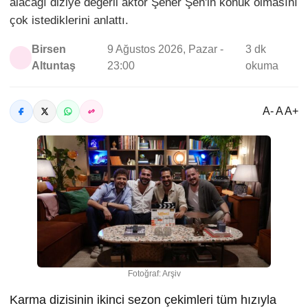
alacağı diziye değerli aktör Şener Şen'in konuk olmasını
çok istediklerini anlattı.
Birsen
9 Ağustos 2026, Pazar -
3 dk
Altuntaş
23:00
okuma
A- A A+
Fotoğraf: Arşiv
Karma dizisinin ikinci sezon çekimleri tüm hızıyla