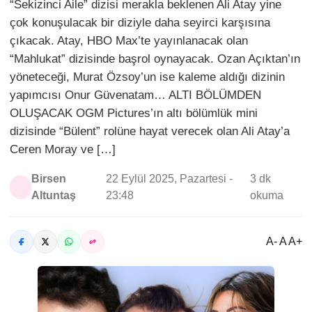
“Sekizinci Aile” dizisi merakla beklenen Ali Atay yine
çok konuşulacak bir diziyle daha seyirci karşısına
çıkacak. Atay, HBO Max’te yayınlanacak olan
“Mahlukat” dizisinde başrol oynayacak. Ozan Açıktan’ın
yöneteceği, Murat Özsoy’un ise kaleme aldığı dizinin
yapımcısı Onur Güvenatam… ALTI BÖLÜMDEN
OLUŞACAK OGM Pictures’ın altı bölümlük mini
dizisinde “Bülent” rolüne hayat verecek olan Ali Atay’a
Ceren Moray ve […]
Birsen
22 Eylül 2025, Pazartesi -
3 dk
Altuntaş
23:48
okuma
A- A A+