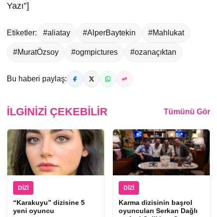
Yazı”]
Etiketler:
#aliatay
#AlperBaytekin
#Mahlukat
#MuratÖzsoy
#ogmpictures
#ozanaçıktan
Bu haberi paylaş:
İLGINIZI ÇEKEBILIR
Tümünü Gör
DIZI
DIZI
“Karakuyu” dizisine 5
Karma dizisinin başrol
yeni oyuncu
oyuncuları Serkan Dağlı