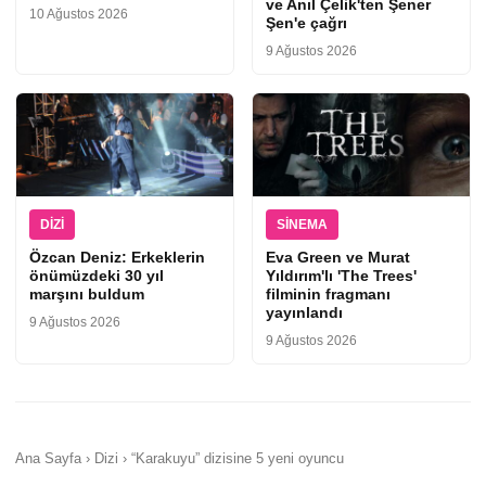
ve Anıl Çelik'ten Şener
10 Ağustos 2026
Şen'e çağrı
9 Ağustos 2026
DIZI
SINEMA
Özcan Deniz: Erkeklerin
Eva Green ve Murat
önümüzdeki 30 yıl
Yıldırım'lı 'The Trees'
marşını buldum
filminin fragmanı
yayınlandı
9 Ağustos 2026
9 Ağustos 2026
Ana Sayfa › Dizi › “Karakuyu” dizisine 5 yeni oyuncu