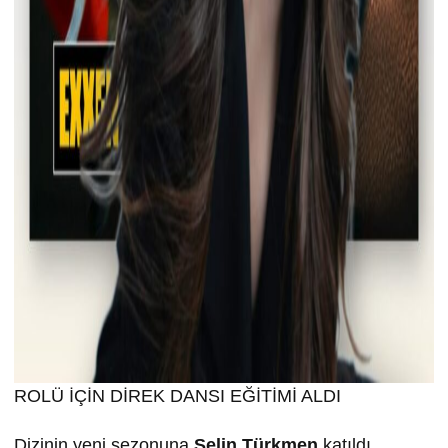
ROLÜ İÇİN DİREK DANSI EĞİTİMİ ALDI
Dizinin yeni sezonuna
Selin T
ürkmen
katıldı.