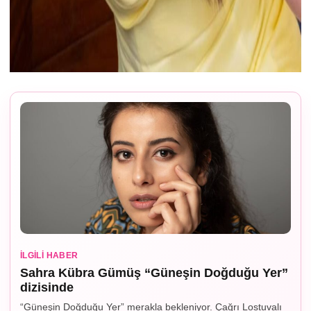
İLGILI HABER
Sahra Kübra Gümüş “Güneşin Doğduğu Yer”
dizisinde
“Güneşin Doğduğu Yer” merakla bekleniyor. Çağrı Lostuvalı