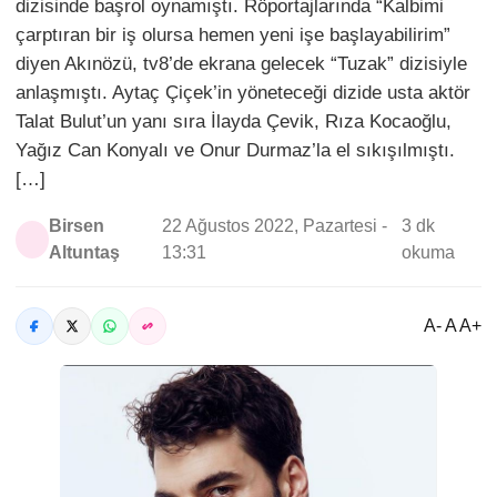
dizisinde başrol oynamıştı. Röportajlarında “Kalbimi
çarptıran bir iş olursa hemen yeni işe başlayabilirim”
diyen Akınözü, tv8’de ekrana gelecek “Tuzak” dizisiyle
anlaşmıştı. Aytaç Çiçek’in yöneteceği dizide usta aktör
Talat Bulut’un yanı sıra İlayda Çevik, Rıza Kocaoğlu,
Yağız Can Konyalı ve Onur Durmaz’la el sıkışılmıştı.
[…]
Birsen
22 Ağustos 2022, Pazartesi -
3 dk
Altuntaş
13:31
okuma
A- A A+