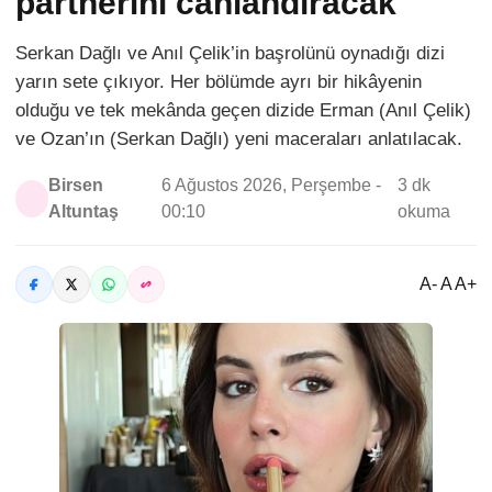
partnerini canlandıracak
Serkan Dağlı ve Anıl Çelik’in başrolünü oynadığı dizi
yarın sete çıkıyor. Her bölümde ayrı bir hikâyenin
olduğu ve tek mekânda geçen dizide Erman (Anıl Çelik)
ve Ozan’ın (Serkan Dağlı) yeni maceraları anlatılacak.
Birsen
6 Ağustos 2026, Perşembe -
3 dk
Altuntaş
00:10
okuma
A- A A+