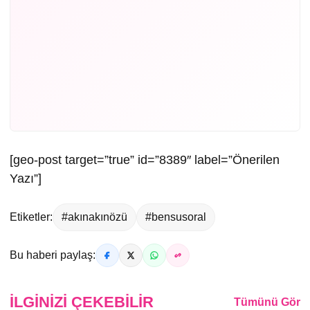
[geo-post target=”true” id=”8389″ label=”Önerilen
Yazı”]
Etiketler:
#akınakınözü
#bensusoral
Bu haberi paylaş:
İLGINIZI ÇEKEBILIR
Tümünü Gör