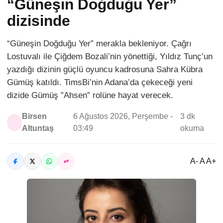
“Güneşin Doğduğu Yer”
dizisinde
“Güneşin Doğduğu Yer” merakla bekleniyor. Çağrı
Lostuvalı ile Çiğdem Bozali’nin yönettiği, Yıldız Tunç’un
yazdığı dizinin güçlü oyuncu kadrosuna Sahra Kübra
Gümüş katıldı. TimsBi’nin Adana’da çekeceği yeni
dizide Gümüş ”Ahsen” rolüne hayat verecek.
Birsen
6 Ağustos 2026, Perşembe -
3 dk
Altuntaş
03:49
okuma
A- A A+