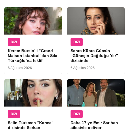
DIZI
DIZI
Kerem Bürsin’li “Grand
Sahra Kübra Gümüş
Maison İstanbul”dan Sıla
“Güneşin Doğduğu Yer”
Türkoğlu’na teklif
dizisinde
6 Ağustos 2026
6 Ağustos 2026
DIZI
DIZI
Selin Türkmen “Karma”
Daha 17’ye Emir Sarıhan
dizisinde Serkan
ailesiyle geliyor