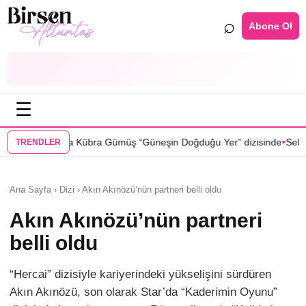
⌕
Abone Ol
☰
•
Gümüş “Güneşin Doğduğu Yer” dizisinde
Selin Türkmen “Karma” dizisi
TRENDLER
Ana Sayfa › Dizi › Akın Akınözü’nün partneri belli oldu
Akın Akınözü’nün partneri
belli oldu
“Hercai” dizisiyle kariyerindeki yükselişini sürdüren
Akın Akınözü, son olarak Star’da “Kaderimin Oyunu”