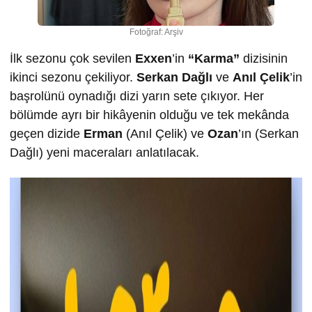
Fotoğraf: Arşiv
İlk sezonu çok sevilen
Exxen
’in
“Karma”
dizisinin
ikinci sezonu çekiliyor.
Serkan Dağlı
ve
Anıl Çelik
’in
başrolünü oynadığı dizi yarın sete çıkıyor. Her
bölümde ayrı bir hikâyenin olduğu ve tek mekânda
geçen dizide
Erman
(Anıl Çelik) ve
Ozan
’ın (Serkan
Dağlı) yeni maceraları anlatılacak.