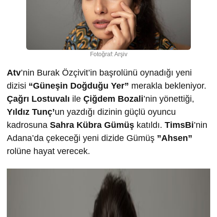
Fotoğraf: Arşiv
Atv
’nin Burak Özçivit’in başrolünü oynadığı yeni
dizisi
“Güneşin Doğduğu Yer”
merakla bekleniyor.
Çağrı Lostuvalı
ile
Çiğdem Bozali
’nin yönettiği,
Yıldız Tunç’
un yazdığı dizinin güçlü oyuncu
kadrosuna
Sahra Kübra Gümüş
katıldı.
TimsBi
’nin
Adana’da çekeceği yeni dizide Gümüş
”Ahsen”
rolüne hayat verecek.