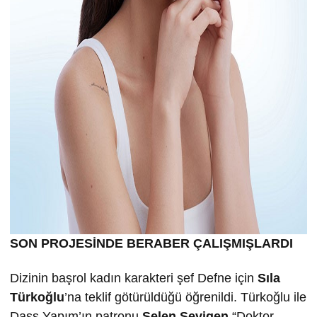
SON PROJESİNDE BERABER ÇALIŞMIŞLARDI
Dizinin başrol kadın karakteri şef Defne için
Sıla
Türkoğlu
’na teklif götürüldüğü öğrenildi. Türkoğlu ile
Dass Yapım’ın patronu
Selen Sevigen
“Doktor