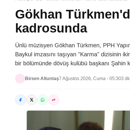
Gökhan Türkmen'de
kadrosunda
Ünlü müzisyen Gökhan Türkmen, PPH Yapım
Baykul imzasını taşıyan "Karma" dizisinin iki
bir bölümünde dövüş kulübü başkanı Şahin ka
Birsen Altuntaş
7 Ağustos 2026, Cuma - 05:30
3 d