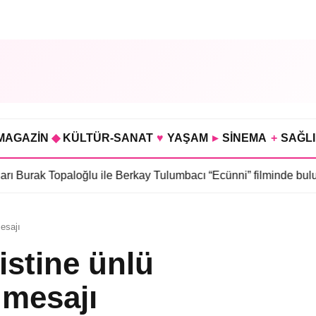
MAGAZİN
◆
KÜLTÜR-SANAT
♥
YAŞAM
▸
SİNEMA
+
SAĞL
 Topaloğlu ile Berkay Tulumbacı “Ecünni” filminde buluştu
•
Öznur
mesajı
ristine ünlü
 mesajı