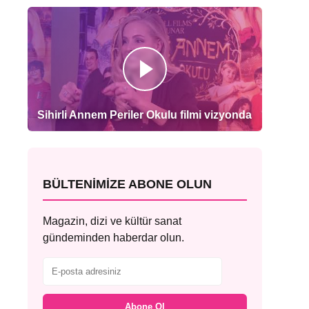
Sihirli Annem Periler Okulu filmi vizyonda
BÜLTENIMIZE ABONE OLUN
Magazin, dizi ve kültür sanat
gündeminden haberdar olun.
Abone Ol