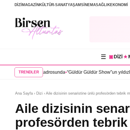
DİZİ
MAGAZİN
KÜLTÜR-SANAT
YAŞAM
SİNEMA
SAĞLIK
EKONOMİ
☰
▣
DİZİ
★
ma” dizisi kadrosunda
•
“Güldür Güldür Show”un yıldızları Burak
TRENDLER
Ana Sayfa › Dizi › Aile dizisinin senaristine ünlü profesörden tebrik 
Aile dizisinin sena
profesörden tebrik