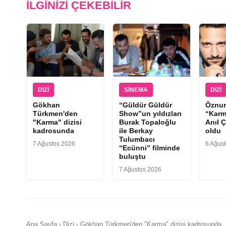
İLGINIZI ÇEKEBILIR
DIZI
SINEMA
DIZI
Gökhan
“Güldür Güldür
Öznur
Türkmen'den
Show”un yıldızları
“Karm
"Karma" dizisi
Burak Topaloğlu
Anıl Ç
kadrosunda
ile Berkay
oldu
Tulumbacı
7 Ağustos 2026
6 Ağus
“Ecünni” filminde
buluştu
7 Ağustos 2026
Ana Sayfa › Dizi › Gökhan Türkmen'den "Karma" dizisi kadrosunda