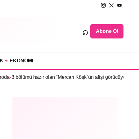
⌕
Abone Ol
IK
⌁
EKONOMİ
mü hazır olan “Mercan Köşk”ün afişi görücüye çıktı
•
İmroz’da Bah