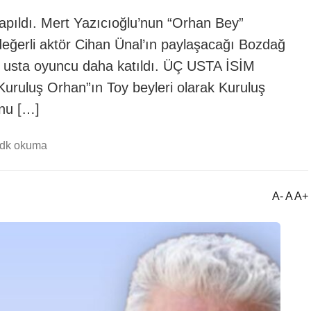
yapıldı. Mert Yazıcıoğlu’nun “Orhan Bey”
eğerli aktör Cihan Ünal’ın paylaşacağı Bozdağ
3 usta oyuncu daha katıldı. ÜÇ USTA İSİM
uluş Orhan”ın Toy beyleri olarak Kuruluş
onu […]
 dk okuma
A- A A+