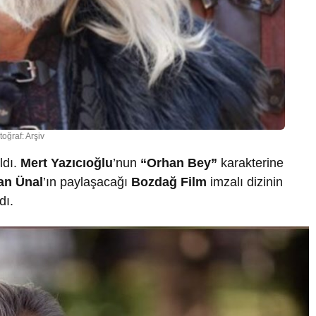
toğraf: Arşiv
ldı.
Mert Yazıcıoğlu
’nun
“Orhan Bey”
karakterine
an Ünal
’ın paylaşacağı
Bozdağ Film
imzalı dizinin
dı.