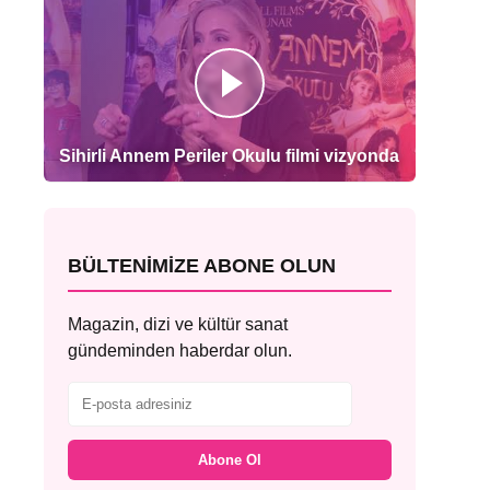
Sihirli Annem Periler Okulu filmi vizyonda
BÜLTENIMIZE ABONE OLUN
Magazin, dizi ve kültür sanat
gündeminden haberdar olun.
Abone Ol