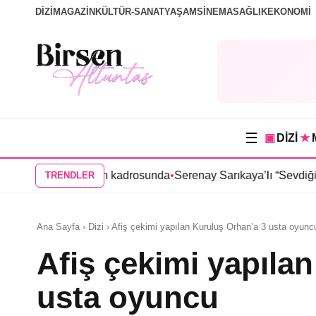
DİZİ
MAGAZİN
KÜLTÜR-SANAT
YAŞAM
SİNEMA
SAĞLIK
EKONOMİ
☰
▣
DİZİ
★
 dizisinin kadrosunda
•
Serenay Sarıkaya’lı “Sevdiğim İnsanlar” f
TRENDLER
Ana Sayfa › Dizi › Afiş çekimi yapılan Kuruluş Orhan’a 3 usta oyunc
Afiş çekimi yapıla
usta oyuncu