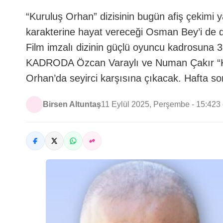
“Kuruluş Orhan” dizisinin bugün afiş çekimi 
karakterine hayat vereceği Osman Bey’i de d
Film imzalı dizinin güçlü oyuncu kadrosuna 
KADRODA Özcan Varaylı ve Numan Çakır “Kur
Orhan’da seyirci karşısına çıkacak. Hafta s
Birsen Altuntaş
11 Eylül 2025, Perşembe - 15:42
3