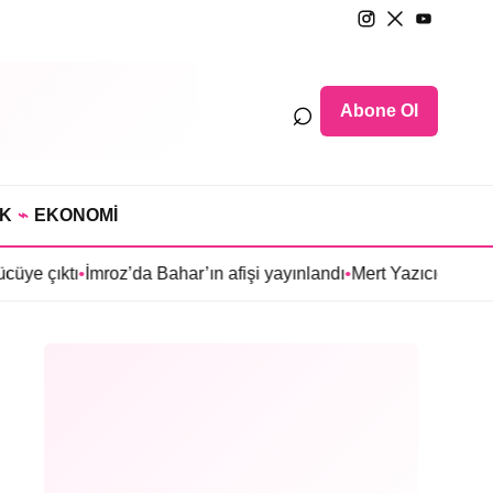
⌕
Abone Ol
IK
⌁
EKONOMİ
İmroz’da Bahar’ın afişi yayınlandı
•
Mert Yazıcıoğlu’nun Aras dizis