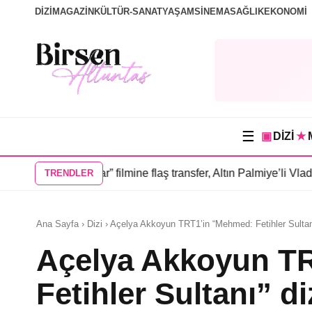
DİZİ
MAGAZİN
KÜLTÜR-SANAT
YAŞAM
SİNEMA
SAĞLIK
EKONOMİ
☰
▣
DİZİ
★
 İnsanlar” filmine flaş transfer, Altın Palmiye’li Vlad Ivanov ka
TRENDLER
Ana Sayfa › Dizi › Açelya Akkoyun TRT1’in “Mehmed: Fetihler Sultan
Açelya Akkoyun T
Fetihler Sultanı” d