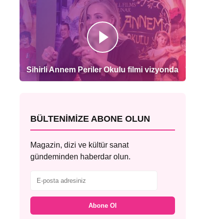
Sihirli Annem Periler Okulu filmi vizyonda
BÜLTENIMIZE ABONE OLUN
Magazin, dizi ve kültür sanat
gündeminden haberdar olun.
Abone Ol