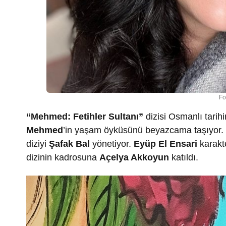
Fo
“Mehmed: Fetihler Sultanı”
dizisi Osmanlı tari
Mehmed
’in yaşam öyküsünü beyazcama taşıyor.
diziyi
Şafak Bal
yönetiyor.
Eyüp El Ensari
karakt
dizinin kadrosuna
Açelya Akkoyun
katıldı.