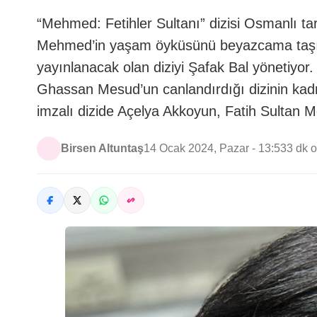
“Mehmed: Fetihler Sultanı” dizisi Osmanlı ta
Mehmed’in yaşam öyküsünü beyazcama taşıy
yayınlanacak olan diziyi Şafak Bal yönetiyor.
Ghassan Mesud’un canlandırdığı dizinin kad
imzalı dizide Açelya Akkoyun, Fatih Sultan
Birsen Altuntaş
14 Ocak 2024, Pazar - 13:53
3 dk 