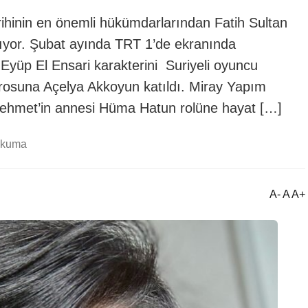
rihinin en önemli hükümdarlarından Fatih Sultan
or. Şubat ayında TRT 1’de ekranında
 Eyüp El Ensari karakterini Suriyeli oyuncu
rosuna Açelya Akkoyun katıldı. Miray Yapım
 Mehmet’in annesi Hüma Hatun rolüne hayat […]
okuma
A- A A+