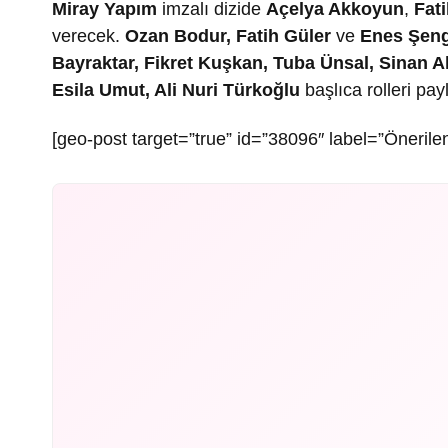
Miray Yapım
imzalı dizide
Açelya Akkoyun
,
Fat
verecek.
Ozan Bodur, Fatih Güler
ve
Enes Şen
Bayraktar, Fikret Kuşkan, Tuba Ünsal, Sinan 
Esila Umut, Ali Nuri Türkoğlu
başlıca rolleri pay
[geo-post target=”true” id=”38096″ label=”Önerilen