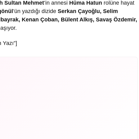
ih Sultan Mehmet
’in annesi
Hüma Hatun
rolüne hayat
gönül
’ün yazdığı dizide
Serkan Çayoğlu, Selim
Albayrak, Kenan Çoban, Bülent Alkış, Savaş Özdemir,
laşıyor.
 Yazı”]