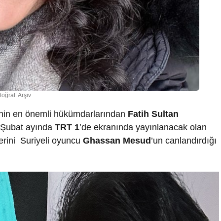
toğraf: Arşiv
hinin en önemli hükümdarlarından
Fatih Sultan
 Şubat ayında
TRT 1
’de ekranında yayınlanacak olan
erini Suriyeli oyuncu
Ghassan Mesud
’un canlandırdığı