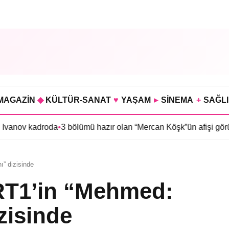
MAGAZİN
◆
KÜLTÜR-SANAT
♥
YAŞAM
▸
SİNEMA
+
SAĞL
droda
•
3 bölümü hazır olan “Mercan Köşk”ün afişi görücüye çıktı
•
ı” dizisinde
RT1’in “Mehmed:
izisinde