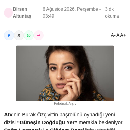
Birsen
6 Ağustos 2026, Perşembe -
3 dk
Altuntaş
03:49
okuma
A- A A+
Fotoğraf: Arşiv
Atv
’nin Burak Özçivit’in başrolünü oynadığı yeni
dizisi
“Güneşin Doğduğu Yer”
merakla bekleniyor.