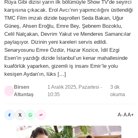
Rüya Gibi dizisi yarın ilk bölümüyle Show TV’de seyirci
karşısına çıkacak. Erol Avcı’nın yapımcılığını üstlendiği
TMC Film imzalı dizide başrolleri Seda Bakan, Uğur
Güneş, Ahsen Eroğlu, Emre Bey, Şebnem Bozoklu,
Celil Nalçakan, Devrim Yakut ve Menderes Samancılar
paylaşıyor. Dizinin yeni kareleri servis edildi.
Senaryosunu Emre Özdür, Hazar Kozice, İdil Ezgi
Esen’in yazdığı dizide İstanbul’un kenar mahallesinde
kuaförlük yaparken, gizemli iş insanı Emir’le yolu
kesişen Aydan’ın, lüks […]
Birsen
1 Aralık 2025, Pazartesi -
3 dk
Altuntaş
10:35
okuma
A- A A+