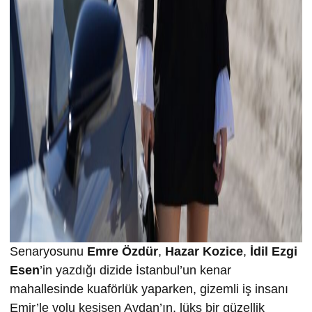
Senaryosunu
Emre Özdür
,
Hazar Kozice
,
İdil Ezgi
Esen
’in yazdığı dizide İstanbul’un kenar
mahallesinde kuaförlük yaparken, gizemli iş insanı
Emir’le yolu kesişen Aydan’ın, lüks bir güzellik