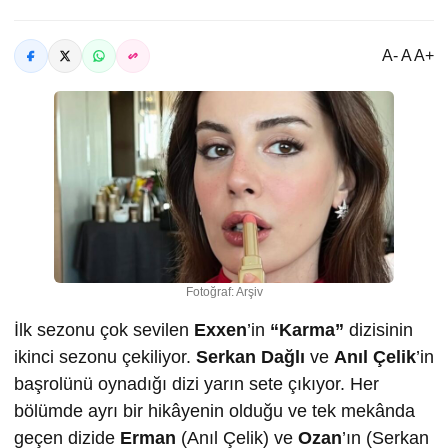
A- A A+
Fotoğraf: Arşiv
İlk sezonu çok sevilen
Exxen
’in
“Karma”
dizisinin
ikinci sezonu çekiliyor.
Serkan Dağlı
ve
Anıl Çelik
’in
başrolünü oynadığı dizi yarın sete çıkıyor. Her
bölümde ayrı bir hikâyenin olduğu ve tek mekânda
geçen dizide
Erman
(Anıl Çelik) ve
Ozan
’ın (Serkan