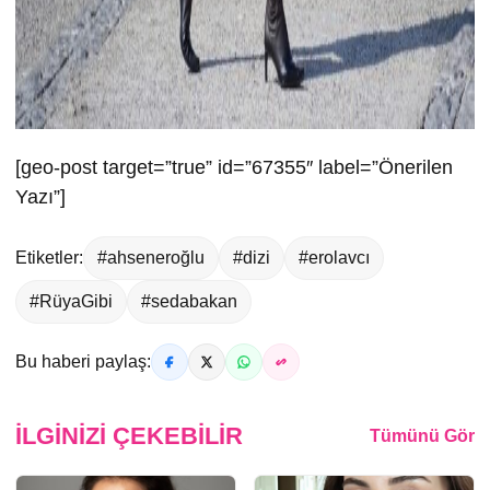
[geo-post target=”true” id=”67355″ label=”Önerilen
Yazı”]
Etiketler:
#ahseneroğlu
#dizi
#erolavcı
#RüyaGibi
#sedabakan
Bu haberi paylaş:
İLGINIZI ÇEKEBILIR
Tümünü Gör