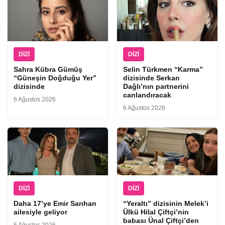
DIZI
DIZI
Sahra Kübra Gümüş
Selin Türkmen “Karma”
“Güneşin Doğduğu Yer”
dizisinde Serkan
dizisinde
Dağlı’nın partnerini
canlandıracak
6 Ağustos 2026
6 Ağustos 2026
DIZI
DIZI
Daha 17’ye Emir Sarıhan
“Yeraltı” dizisinin Melek’i
ailesiyle geliyor
Ülkü Hilal Çiftçi’nin
babası Ünal Çiftçi’den