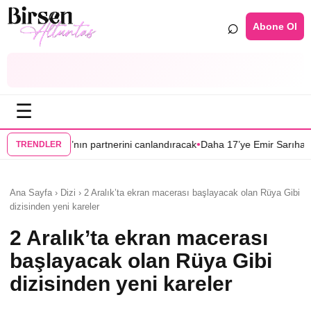
⌕
Abone Ol
☰
•
•
tnerini canlandıracak
Daha 17’ye Emir Sarıhan ailesiyle geliyor
“Yeralt
TRENDLER
Ana Sayfa › Dizi › 2 Aralık’ta ekran macerası başlayacak olan Rüya Gibi
dizisinden yeni kareler
2 Aralık’ta ekran macerası
başlayacak olan Rüya Gibi
dizisinden yeni kareler