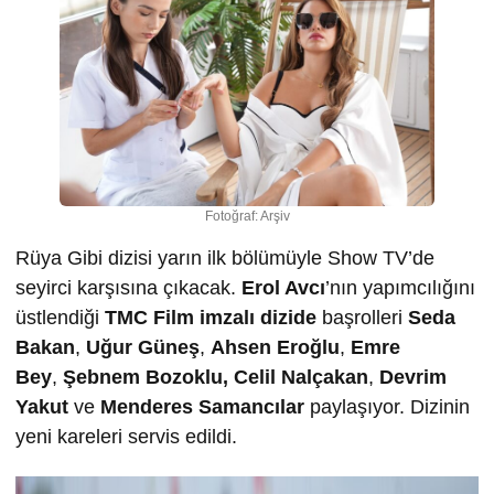
Fotoğraf: Arşiv
Rüya Gibi dizisi yarın ilk bölümüyle Show TV’de
seyirci karşısına çıkacak.
Erol Avcı
’nın yapımcılığını
üstlendiği
TMC Film imzalı dizide
başrolleri
Seda
Bakan
,
Uğur Güneş
,
Ahsen Eroğlu
,
Emre
Bey
,
Şebnem Bozoklu, Celil Nalçakan
,
Devrim
Yakut
ve
Menderes Samancılar
paylaşıyor. Dizinin
yeni kareleri servis edildi.