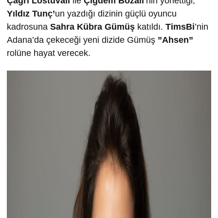
Çağrı Lostuvalı
ile
Çiğdem Bozali
’nin yönettiği,
Yıldız Tunç’
un yazdığı dizinin güçlü oyuncu
kadrosuna
Sahra Kübra Gümüş
katıldı.
TimsBi
’nin
Adana’da çekeceği yeni dizide Gümüş
”Ahsen”
rolüne hayat verecek.