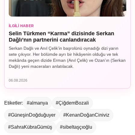
İLGILI HABER
Selin Türkmen “Karma” dizisinde Serkan
Dağlı’nın partnerini canlandıracak
Serkan Dağlı ve Anıl Çelik’in başrolünü oynadığı dizi yarın
sete çıkıyor. Her bölümde ayrı bir hikâyenin olduğu ve tek
mekânda geçen dizide Erman (Anıl Çelik) ve Ozan’ın (Serkan
Dağlı) yeni maceraları anlatılacak.
06.08.2026
Etiketler:
#almanya
#ÇiğdemBozali
#GüneşinDoğduğuyer
#KenanDoğanCiniviz
#SahraKübraGümüş
#sibeltaşçıoğlu