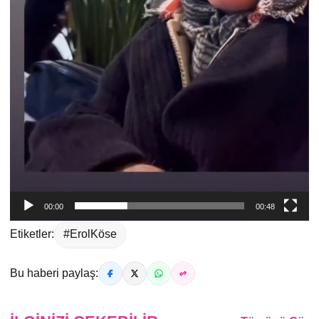
00:00
00:48
Etiketler:
#ErolKöse
Bu haberi paylaş: