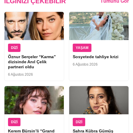
İLGINIZI ÇEKEBILIR
Tümünü Gör
DIZI
YAŞAM
Öznur Serçeler “Karma”
Sosyetede tahliye krizi
dizisinde Anıl Çelik
6 Ağustos 2026
partneri oldu
6 Ağustos 2026
DIZI
DIZI
Kerem Bürsin’li “Grand
Sahra Kübra Gümüş