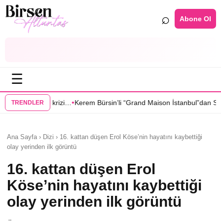
⌕
Abone Ol
☰
•
rem Bürsin’li “Grand Maison İstanbul”dan Sıla Türkoğlu’na teklif
Sahra
TRENDLER
Ana Sayfa › Dizi › 16. kattan düşen Erol Köse’nin hayatını kaybettiği
olay yerinden ilk görüntü
16. kattan düşen Erol
Köse’nin hayatını kaybettiği
olay yerinden ilk görüntü