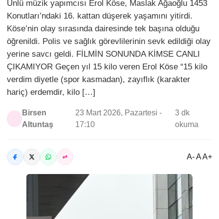
Ünlü müzik yapımcısı Erol Köse, Maslak Ağaoğlu 1453
Konutları’ndaki 16. kattan düşerek yaşamını yitirdi.
Köse’nin olay sırasında dairesinde tek başına olduğu
öğrenildi. Polis ve sağlık görevlilerinin sevk edildiği olay
yerine savcı geldi. FİLMİN SONUNDA KİMSE CANLI
ÇIKAMIYOR Geçen yıl 15 kilo veren Erol Köse “15 kilo
verdim diyetle (spor kasmadan), zayıflık (karakter
hariç) erdemdir, kilo […]
Birsen
23 Mart 2026, Pazartesi -
3 dk
Altuntaş
17:10
okuma
A- A A+