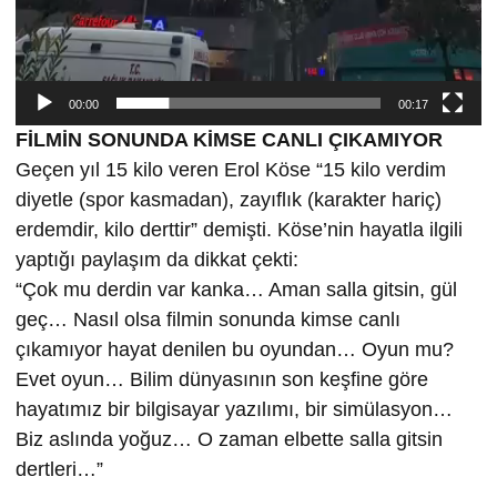
00:00
00:17
FİLMİN SONUNDA KİMSE CANLI ÇIKAMIYOR
Geçen yıl 15 kilo veren Erol Köse “15 kilo verdim
diyetle (spor kasmadan), zayıflık (karakter hariç)
erdemdir, kilo derttir” demişti. Köse’nin hayatla ilgili
yaptığı paylaşım da dikkat çekti:
“Çok mu derdin var kanka… Aman salla gitsin, gül
geç… Nasıl olsa filmin sonunda kimse canlı
çıkamıyor hayat denilen bu oyundan… Oyun mu?
Evet oyun… Bilim dünyasının son keşfine göre
hayatımız bir bilgisayar yazılımı, bir simülasyon…
Biz aslında yoğuz… O zaman elbette salla gitsin
dertleri…”