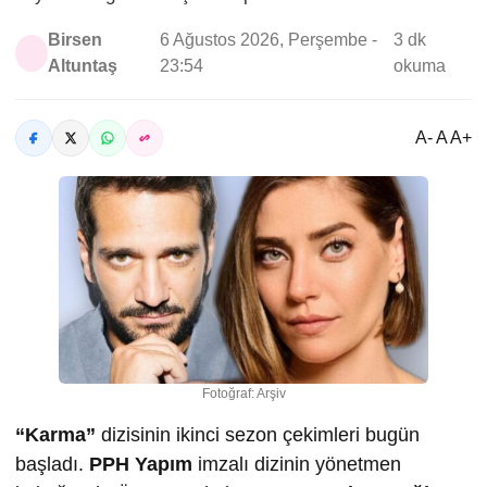
Birsen
6 Ağustos 2026, Perşembe -
3 dk
Altuntaş
23:54
okuma
A- A A+
Fotoğraf: Arşiv
“Karma”
dizisinin ikinci sezon çekimleri bugün
başladı.
PPH Yapım
imzalı dizinin yönetmen