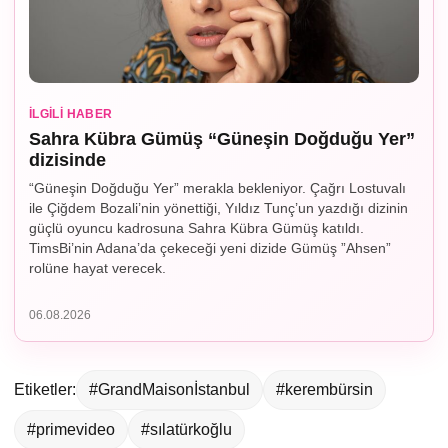
İLGILI HABER
Sahra Kübra Gümüş “Güneşin Doğduğu Yer”
dizisinde
“Güneşin Doğduğu Yer” merakla bekleniyor. Çağrı Lostuvalı
ile Çiğdem Bozali’nin yönettiği, Yıldız Tunç’un yazdığı dizinin
güçlü oyuncu kadrosuna Sahra Kübra Gümüş katıldı.
TimsBi’nin Adana’da çekeceği yeni dizide Gümüş ”Ahsen”
rolüne hayat verecek.
06.08.2026
Etiketler:
#GrandMaisonİstanbul
#kerembürsin
#primevideo
#sılatürkoğlu