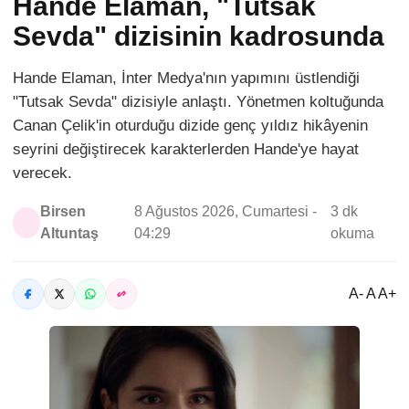
Hande Elaman, "Tutsak
Sevda" dizisinin kadrosunda
Hande Elaman, İnter Medya'nın yapımını üstlendiği
"Tutsak Sevda" dizisiyle anlaştı. Yönetmen koltuğunda
Canan Çelik'in oturduğu dizide genç yıldız hikâyenin
seyrini değiştirecek karakterlerden Hande'ye hayat
verecek.
Birsen
8 Ağustos 2026, Cumartesi -
3 dk
Altuntaş
04:29
okuma
A- A A+