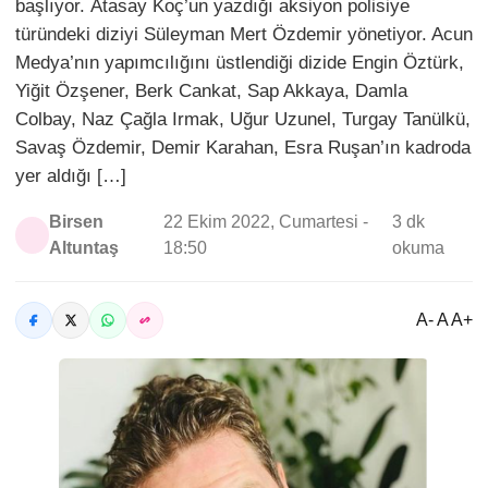
başlıyor. Atasay Koç’un yazdığı aksiyon polisiye
türündeki diziyi Süleyman Mert Özdemir yönetiyor. Acun
Medya’nın yapımcılığını üstlendiği dizide Engin Öztürk,
Yiğit Özşener, Berk Cankat, Sap Akkaya, Damla
Colbay, Naz Çağla Irmak, Uğur Uzunel, Turgay Tanülkü,
Savaş Özdemir, Demir Karahan, Esra Ruşan’ın kadroda
yer aldığı […]
Birsen
22 Ekim 2022, Cumartesi -
3 dk
Altuntaş
18:50
okuma
A- A A+