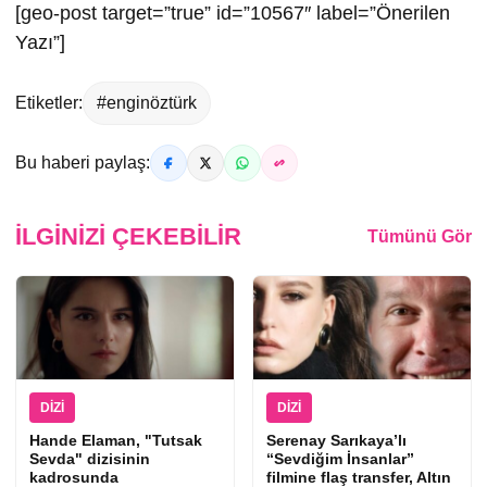
[geo-post target=”true” id=”10567″ label=”Önerilen
Yazı”]
Etiketler:
#enginöztürk
Bu haberi paylaş:
İLGINIZI ÇEKEBILIR
Tümünü Gör
DIZI
DIZI
Hande Elaman, "Tutsak
Serenay Sarıkaya’lı
Sevda" dizisinin
“Sevdiğim İnsanlar”
kadrosunda
filmine flaş transfer, Altın