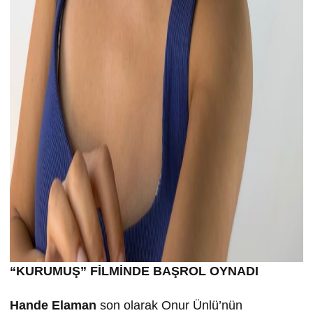
“KURUMU
Ş” FİLMİND
E BA
ŞROL OYNADI
Hande Elaman
son olarak Onur Ünlü’nün