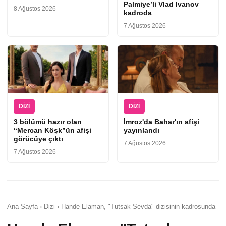
Palmiye’li Vlad Ivanov
8 Ağustos 2026
kadroda
7 Ağustos 2026
DIZI
DIZI
3 bölümü hazır olan
İmroz'da Bahar'ın afişi
“Mercan Köşk”ün afişi
yayınlandı
görücüye çıktı
7 Ağustos 2026
7 Ağustos 2026
Ana Sayfa › Dizi › Hande Elaman, "Tutsak Sevda" dizisinin kadrosunda