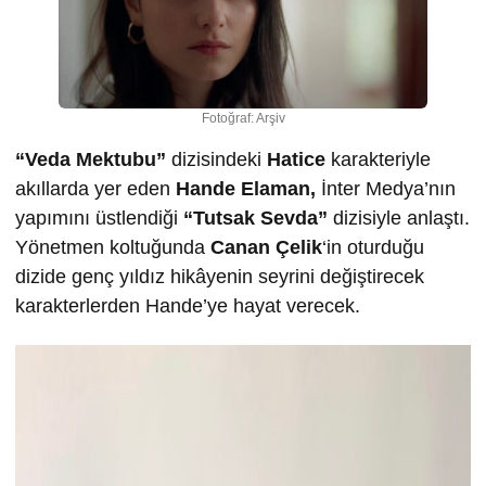
Fotoğraf: Arşiv
“Veda Mektubu”
dizisindeki
Hatice
karakteriyle
akıllarda yer eden
Hande Elaman,
İnter Medya’nın
yapımını üstlendiği
“Tutsak Sevda”
dizisiyle anlaştı.
Yönetmen koltuğunda
Canan Çelik
‘in oturduğu
dizide genç yıldız hikâyenin seyrini değiştirecek
karakterlerden Hande’ye hayat verecek.