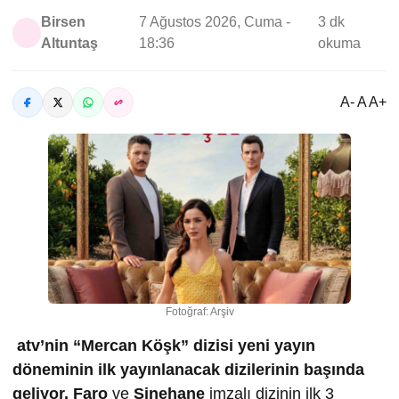
Birsen
7 Ağustos 2026, Cuma -
3 dk
Altuntaş
18:36
okuma
A- A A+
Fotoğraf: Arşiv
atv’nin “Mercan Köşk” dizisi yeni yayın
döneminin ilk yayınlanacak dizilerinin başında
geliyor.
Faro
ve
Sinehane
imzalı dizinin ilk 3