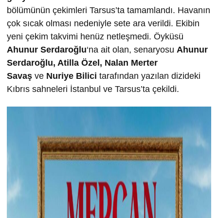
bölümünün çekimleri Tarsus’ta tamamlandı. Havanın
çok sıcak olması nedeniyle sete ara verildi. Ekibin
yeni çekim takvimi henüz netleşmedi. Öyküsü
Ahunur Serdaro
ğ
lu
‘na ait olan, senaryosu
Ahunur
Serdaro
ğ
lu, Atilla Özel, Nalan Merter
Sava
ş
ve
Nuriye Bilici
tarafından yazılan dizideki
Kıbrıs sahneleri İstanbul ve Tarsus’ta çekildi.