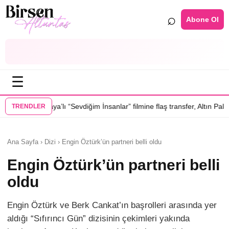
⌕
Abone Ol
☰
 “Sevdiğim İnsanlar” filmine flaş transfer, Altın Palmiye’li Vlad Ivanov 
TRENDLER
Ana Sayfa › Dizi › Engin Öztürk’ün partneri belli oldu
Engin Öztürk’ün partneri belli
oldu
Engin Öztürk ve Berk Cankat’ın başrolleri arasında yer
aldığı “Sıfırıncı Gün” dizisinin çekimleri yakında