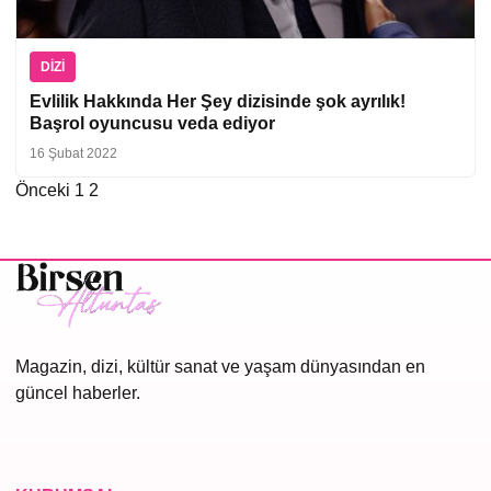
DIZI
Evlilik Hakkında Her Şey dizisinde şok ayrılık!
Başrol oyuncusu veda ediyor
16 Şubat 2022
Önceki
1
2
Yazı
sayfalaması
Magazin, dizi, kültür sanat ve yaşam dünyasından en
güncel haberler.