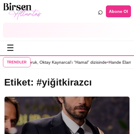
⌕
Abone Ol
☰
•
r! Caner Cindoruk, Oktay Kaynarcal’ı “Hamal” dizisinde
Hande Elaman,
TRENDLER
Etiket:
#yiğitkirazcı