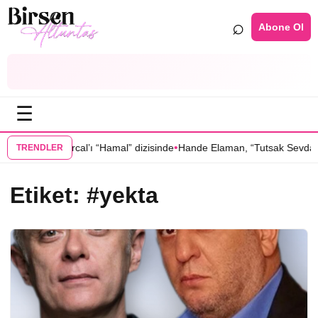
⌕
Abone Ol
☰
•
, Oktay Kaynarcal’ı “Hamal” dizisinde
Hande Elaman, “Tutsak Sevda” d
TRENDLER
Etiket:
#yekta