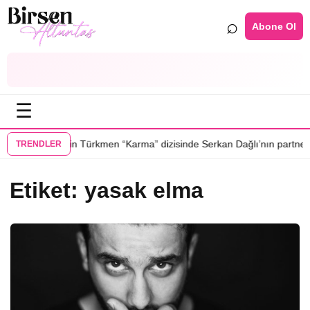
⌕
Abone Ol
☰
•
zisinde
Selin Türkmen “Karma” dizisinde Serkan Dağlı’nın partnerini 
TRENDLER
Etiket:
yasak elma