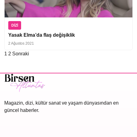
DIZI
Yasak Elma’da flaş değişiklik
2 Ağustos 2021
1
2
Sonraki
Yazı
sayfalaması
Magazin, dizi, kültür sanat ve yaşam dünyasından en
güncel haberler.