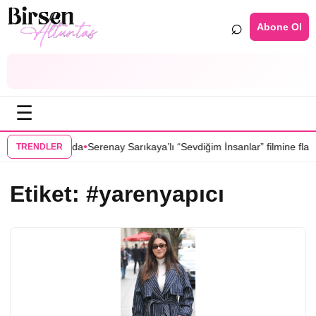
⌕
Abone Ol
☰
•
inin kadrosunda
Serenay Sarıkaya’lı “Sevdiğim İnsanlar” filmine flaş tra
TRENDLER
Etiket:
#yarenyapıcı