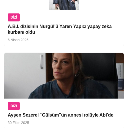
DIZI
A.B.İ. dizisinin Nurgül’ü Yaren Yapıcı yapay zeka
kurbanı oldu
6 Nisan 2026
DIZI
Ayşen Sezerel “Gülsüm”ün annesi rolüyle Abi’de
30 Ekim 2025