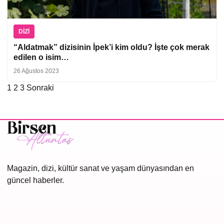
DIZI
“Aldatmak” dizisinin İpek’i kim oldu? İşte çok merak
edilen o isim…
26 Ağustos 2023
1
2
3
Sonraki
Yazı
sayfalaması
Magazin, dizi, kültür sanat ve yaşam dünyasından en
güncel haberler.