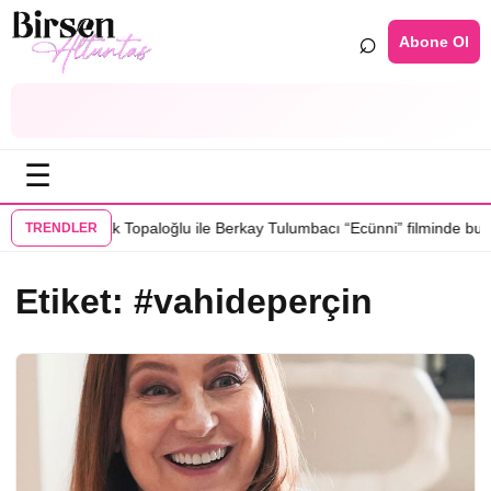
⌕
Abone Ol
☰
•
ızları Burak Topaloğlu ile Berkay Tulumbacı “Ecünni” filminde buluştu
TRENDLER
Etiket:
#vahideperçin