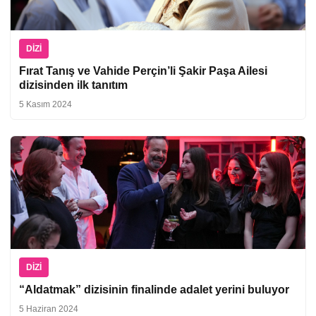
DIZI
Fırat Tanış ve Vahide Perçin’li Şakir Paşa Ailesi
dizisinden ilk tanıtım
5 Kasım 2024
DIZI
“Aldatmak” dizisinin finalinde adalet yerini buluyor
5 Haziran 2024