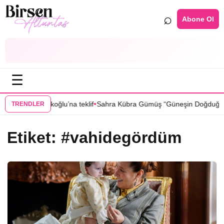
⌕
Abone Ol
☰
•
”dan Sıla Türkoğlu’na teklif
Sahra Kübra Gümüş “Güneşin Doğduğu Yer
TRENDLER
Etiket:
#vahidegördüm