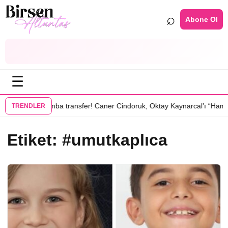
⌕
Abone Ol
☰
•
dizisinde
Bomba transfer! Caner Cindoruk, Oktay Kaynarcal’ı “Hamal”
TRENDLER
Etiket:
#umutkaplıca