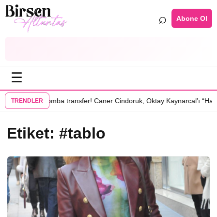
⌕
Abone Ol
☰
•
u dizisinde
Bomba transfer! Caner Cindoruk, Oktay Kaynarcal’ı “Hamal
TRENDLER
Etiket:
#tablo