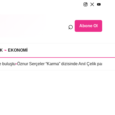
⌕
Abone Ol
IK
⌁
EKONOMİ
buluştu
•
Öznur Serçeler “Karma” dizisinde Anıl Çelik partneri old