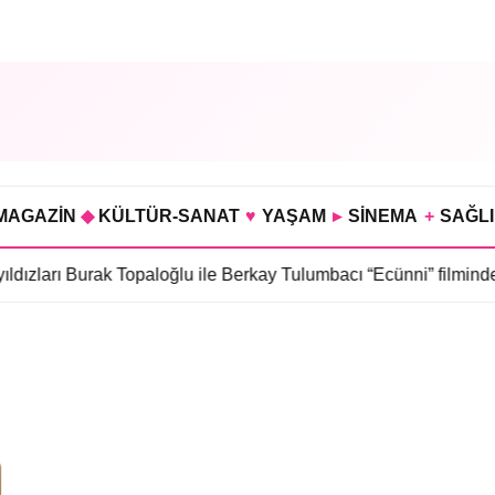
MAGAZİN
◆
KÜLTÜR-SANAT
♥
YAŞAM
▸
SİNEMA
+
SAĞL
dızları Burak Topaloğlu ile Berkay Tulumbacı “Ecünni” filminde 