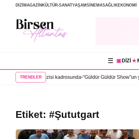
DİZİ
MAGAZİN
KÜLTÜR-SANAT
YAŞAM
SİNEMA
SAĞLIK
EKONOMİ
☰
▣
DİZİ
★
en’den “Karma” dizisi kadrosunda
•
“Güldür Güldür Show”un yıl
TRENDLER
Etiket:
#Şututgart