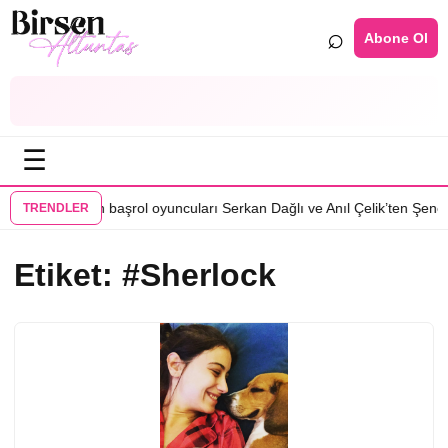
⌕
Abone Ol
☰
•
Karma dizisinin başrol oyuncuları Serkan Dağlı ve Anıl Çelik’ten Şener
TRENDLER
Etiket:
#Sherlock