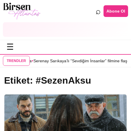
⌕
Abone Ol
☰
•
in kadrosunda
Serenay Sarıkaya’lı “Sevdiğim İnsanlar” filmine flaş trans
TRENDLER
Etiket:
#SezenAksu