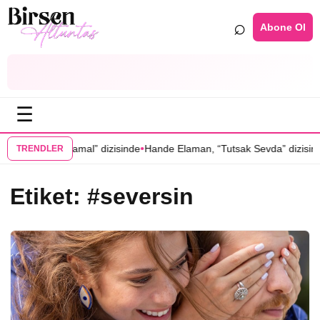
⌕
Abone Ol
☰
•
narcal’ı “Hamal” dizisinde
Hande Elaman, “Tutsak Sevda” dizisinin ka
TRENDLER
Etiket:
#seversin