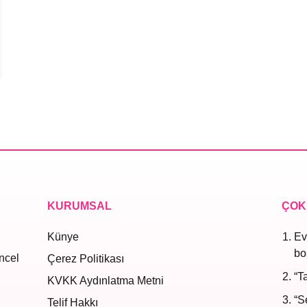
KURUMSAL
ÇOK
Künye
Ev
bo
ncel
Çerez Politikası
“T
KVKK Aydınlatma Metni
“S
Telif Hakkı