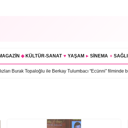
MAGAZİN
◆
KÜLTÜR-SANAT
♥
YAŞAM
▸
SİNEMA
+
SAĞL
arı Burak Topaloğlu ile Berkay Tulumbacı “Ecünni” filminde bul