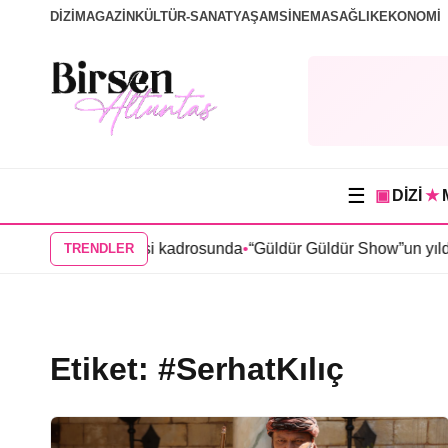
DİZİ
MAGAZİN
KÜLTÜR-SANAT
YAŞAM
SİNEMA
SAĞLIK
EKONOMİ
☰
▣
DİZİ
★
den “Karma” dizisi kadrosunda
•
“Güldür Güldür Show”un yıldızl
TRENDLER
Etiket:
#SerhatKılıç