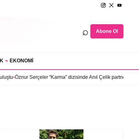
⌕
Abone Ol
IK
⌁
EKONOMİ
uştu
•
Öznur Serçeler “Karma” dizisinde Anıl Çelik partneri oldu
•
S