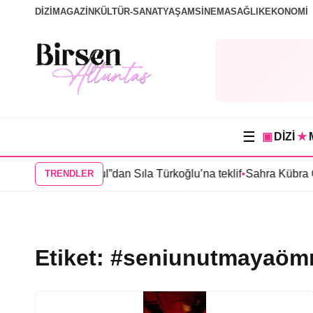
DİZİ
MAGAZİN
KÜLTÜR-SANAT
YAŞAM
SİNEMA
SAĞLIK
EKONOMİ
☰
▣
DİZİ
★
nd Maison İstanbul”dan Sıla Türkoğlu’na teklif
•
Sahra Kübra Güm
TRENDLER
Etiket:
#seniunutmayaöm