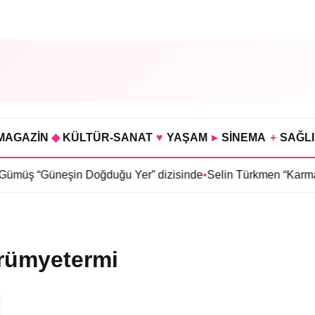
MAGAZİN
◆
KÜLTÜR-SANAT
♥
YAŞAM
▸
SİNEMA
+
SAĞL
üş “Güneşin Doğduğu Yer” dizisinde
•
Selin Türkmen “Karma” di
rümyetermi