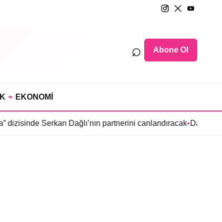
⌕
Abone Ol
IK
⌁
EKONOMİ
zisinde Serkan Dağlı’nın partnerini canlandıracak
•
Daha 17’ye E