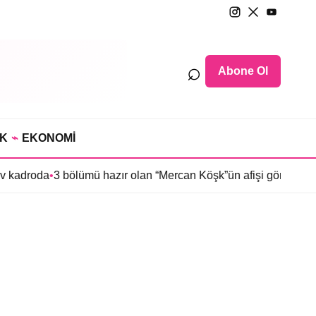
⌕
Abone Ol
IK
⌁
EKONOMİ
v kadroda
•
3 bölümü hazır olan “Mercan Köşk”ün afişi görücüye çı