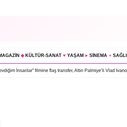
MAGAZİN
◆
KÜLTÜR-SANAT
♥
YAŞAM
▸
SİNEMA
+
SAĞL
iğim İnsanlar” filmine flaş transfer, Altın Palmiye’li Vlad Ivano