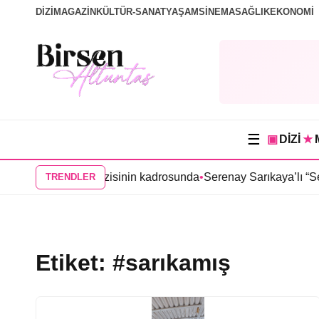
DİZİ
MAGAZİN
KÜLTÜR-SANAT
YAŞAM
SİNEMA
SAĞLIK
EKONOMİ
☰
▣
DİZİ
★
 “Tutsak Sevda” dizisinin kadrosunda
•
Serenay Sarıkaya’lı “Sevd
TRENDLER
Etiket:
#sarıkamış