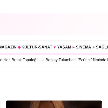
MAGAZİN
◆
KÜLTÜR-SANAT
♥
YAŞAM
▸
SİNEMA
+
SAĞL
zları Burak Topaloğlu ile Berkay Tulumbacı “Ecünni” filminde bu