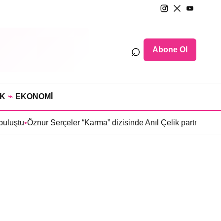
⌕
Abone Ol
IK
⌁
EKONOMİ
luştu
•
Öznur Serçeler “Karma” dizisinde Anıl Çelik partneri oldu
•