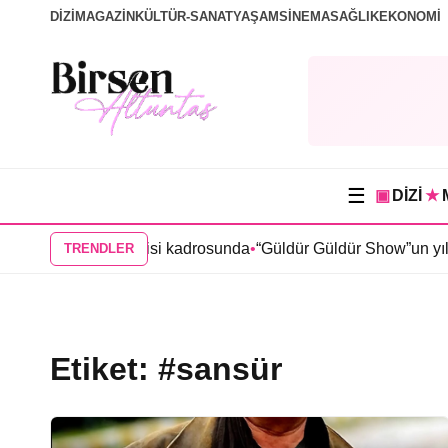
DİZİ
MAGAZİN
KÜLTÜR-SANAT
YAŞAM
SİNEMA
SAĞLIK
EKONOMİ
☰
▣
DİZİ
★
’den “Karma” dizisi kadrosunda
•
“Güldür Güldür Show”un yıldı
TRENDLER
Etiket:
#sansür