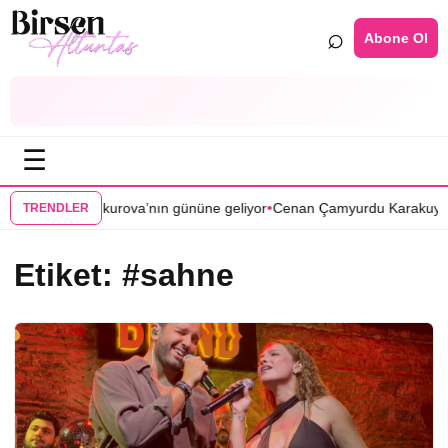
⌕
Abone Ol
☰
•
r Zamanlar Çukurova’nın gününe geliyor
Cenan Çamyurdu Karakuyu diz
TRENDLER
Etiket:
#sahne