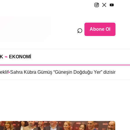
⌕
Abone Ol
IK
⌁
EKONOMİ
f
•
Sahra Kübra Gümüş “Güneşin Doğduğu Yer” dizisinde
•
Selin 