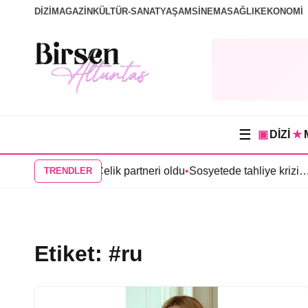
DİZİ
MAGAZİN
KÜLTÜR-SANAT
YAŞAM
SİNEMA
SAĞLIK
EKONOMİ
☰
▣
DİZİ
★
 dizisinde Anıl Çelik partneri oldu
•
Sosyetede tahliye krizi…
•
Ke
TRENDLER
Etiket:
#ru