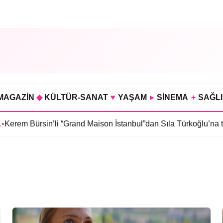
MAGAZİN
◆
KÜLTÜR-SANAT
♥
YAŞAM
▸
SİNEMA
+
SAĞL
rem Bürsin’li “Grand Maison İstanbul”dan Sıla Türkoğlu’na tekli