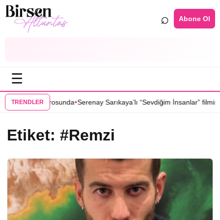
⌕
Abone Ol
☰
•
” dizisinin kadrosunda
Serenay Sarıkaya’lı “Sevdiğim İnsanlar” filmine f
TRENDLER
Etiket:
#Remzi