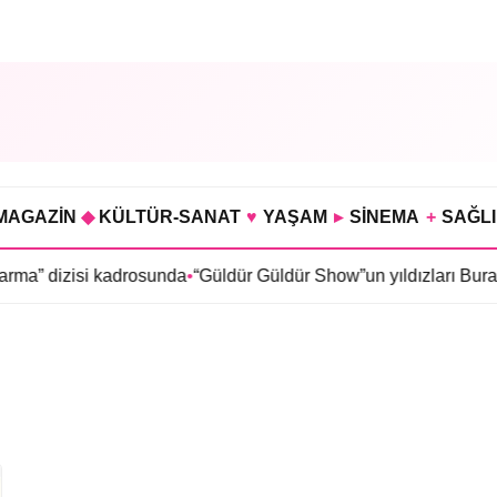
MAGAZİN
◆
KÜLTÜR-SANAT
♥
YAŞAM
▸
SİNEMA
+
SAĞL
a” dizisi kadrosunda
•
“Güldür Güldür Show”un yıldızları Burak