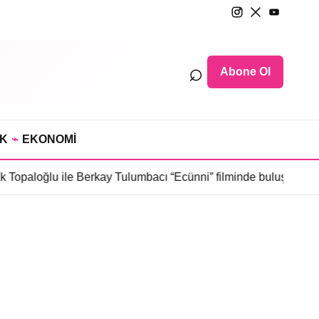
⌕
Abone Ol
IK
⌁
EKONOMİ
 Topaloğlu ile Berkay Tulumbacı “Ecünni” filminde buluştu
•
Öznur