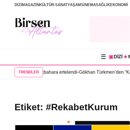
DİZİ
MAGAZİN
KÜLTÜR-SANAT
YAŞAM
SİNEMA
SAĞLIK
EKONOMİ
☰
▣
DİZİ
★
u’nun Aras dizisi ilkbahara ertelendi
•
Gökhan Türkmen’den “Karm
TRENDLER
Etiket:
#RekabetKurum