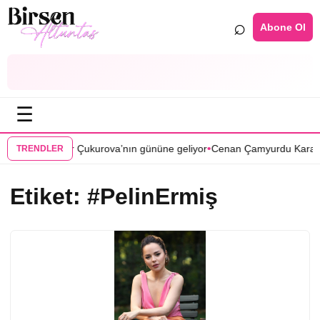
⌕
Abone Ol
☰
•
si Bir Zamanlar Çukurova’nın gününe geliyor
Cenan Çamyurdu Karakuy
TRENDLER
Etiket:
#PelinErmiş