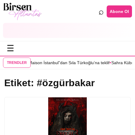
⌕
Abone Ol
☰
•
sin’li “Grand Maison İstanbul”dan Sıla Türkoğlu’na teklif
Sahra Kübra 
TRENDLER
Etiket:
#özgürbakar