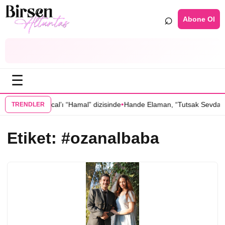
⌕
Abone Ol
☰
•
 Oktay Kaynarcal’ı “Hamal” dizisinde
Hande Elaman, “Tutsak Sevda” d
TRENDLER
Etiket:
#ozanalbaba